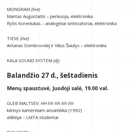
MONGRAM
(live)
Mantas Augustaitis – perkusija, elektronika
Rytis Koreniukas – analoginiai sintezatoriai, elektronika
TIESE
(live)
Antanas Dombrovskij ir Vilius Šiaulys – elektronika
KALA SOUND SYSTEM
(dj)
Balandžio 27 d., šeštadienis
Menų spaustuvė, Juodoji salė, 19.00 val.
GLEB MALTSEV.
HH-hh-hh-hh-hh
kūrinys kameriniam ansambliui (1992)
atlikėjai – LMTA studentai