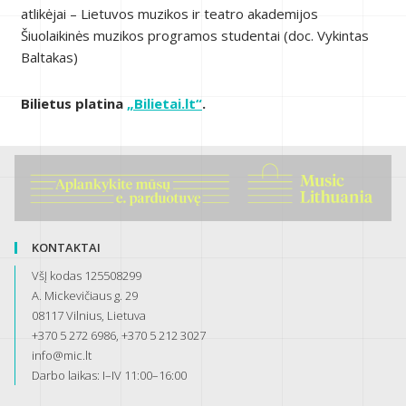
atlikėjai – Lietuvos muzikos ir teatro akademijos
Šiuolaikinės muzikos programos studentai (doc. Vykintas
Baltakas)
Bilietus platina
„Bilietai.lt“
.
KONTAKTAI
VšĮ kodas 125508299
A. Mickevičiaus g. 29
08117 Vilnius, Lietuva
+370 5 272 6986, +370 5 212 3027
info@mic.lt
Darbo laikas: I–IV 11:00–16:00