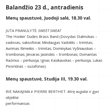
Balandžio 23 d., antradienis
Menų spaustuvė, Juodoji salė, 18.30 val.
JUTA PRANULYTĖ.
SWEET SWEAT
The Honkin’ Dudes Brass Band (Dovydas Stalmokas –
vadovas, saksofonai; Mindaugas Vadoklis – trimitas;
Aurimas Rimeikis – trimitas; Dominykas Vyšniauskas –
trombonas; Jievaras Jasinskis – trombonas; Domantas
Razmus – perkusija; Ignas Kasikauskas – perkusija, Lukas
Pivoriūnas – suzafonas)
Menų spaustuvė, Studija III, 19.30 val.
RIE NAKAJIMA ir PIERRE BERTHET.
Mirę augalai ir gyvi
objektai
performansas