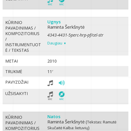
Ugnys
KŪRINIO
Raminta Šerkšnytė
PAVADINIMAS /
KOMPOZITORIUS
4343-4431-5perc-hrp-pf/cel-str
/
Daugiau
INSTRUMENTUOT
Ė / TEKSTAS
METAI
2010
TRUKMĖ
11′
PAVYZDŽIAI
UŽSISAKYTI
Natos
KŪRINIO
Raminta Šerkšnytė (
Tekstas: Ramutė
PAVADINIMAS /
)
Skučaitė
Kalba: lietuvių
KOMPOZITORIUS