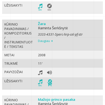
UŽSISAKYTI
Žara
KŪRINIO
Raminta Šerkšnytė
PAVADINIMAS /
KOMPOZITORIUS
3333-4331-5perc-hrp-cel-pf-str
/
Daugiau
INSTRUMENTUOT
Ė / TEKSTAS
METAI
2008
TRUKMĖ
11′
PAVYZDŽIAI
UŽSISAKYTI
Mažojo princo pasaka
KŪRINIO
Raminta Šerkšnytė
PAVADINIMAS /