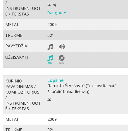
/
sa-pf
INSTRUMENTUOT
Daugiau
Ė / TEKSTAS
METAI
2009
TRUKMĖ
02′
PAVYZDŽIAI
UŽSISAKYTI
Lopšinė
KŪRINIO
Raminta Šerkšnytė (
Tekstas: Ramutė
PAVADINIMAS /
)
Skučaitė
Kalba: lietuvių
KOMPOZITORIUS
/
sa
INSTRUMENTUOT
Ė / TEKSTAS
METAI
2009
TRUKMĖ
02′