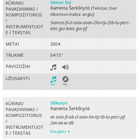
Sense Six
KŪRINIO
Raminta Šerkšnytė (
Tekstas: Dan
PAVADINIMAS /
)
Albertson
Kalba: anglų
KOMPOZITORIUS
/
5voices-fl-cl-ssax-asax-2hn-tp-2tb-tu-perc-
INSTRUMENTUOT
elec gui-bass gui-pf
Ė / TEKSTAS
METAI
2004
TRUKMĖ
04′15″
PAVYZDŽIAI
UŽSISAKYTI
Sūkurys
KŪRINIO
Raminta Šerkšnytė
PAVADINIMAS /
KOMPOZITORIUS
vn solo-fl-ob-cl-ssax-hn-tp-tb-tu-perc-pf-
/
2vn-va-vc-db
INSTRUMENTUOT
Daugiau
Ė / TEKSTAS