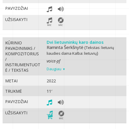
PAVYZDŽIAI
UŽSISAKYTI
Dvi lietuvninkų karo dainos
KŪRINIO
Raminta Šerkšnytė (
Tekstas: lietuvių
PAVADINIMAS /
)
liaudies daina
Kalba: lietuvių
KOMPOZITORIUS
/
voice-pf
INSTRUMENTUOT
Daugiau
Ė / TEKSTAS
METAI
2022
TRUKMĖ
11′
PAVYZDŽIAI
UŽSISAKYTI