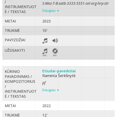
/
S-Mez-T-B-satb-3333-5551-cel-org-hrp-str
INSTRUMENTUOT
Daugiau
Ė / TEKSTAS
METAI
2023
TRUKMĖ
10′
PAVYZDŽIAI
UŽSISAKYTI
Etiudai-paveikslai
KŪRINIO
Raminta Šerkšnytė
PAVADINIMAS /
KOMPOZITORIUS
pf
/
Daugiau
INSTRUMENTUOT
Ė / TEKSTAS
METAI
2022
TRUKMĖ
12′