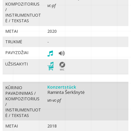
KOMPOZITORIUS
vc-pf
/
INSTRUMENTUOT
Ė / TEKSTAS
METAI
2020
TRUKMĖ
-
PAVYZDŽIAI
UŽSISAKYTI
Konzertstück
KŪRINIO
Raminta Šerkšnytė
PAVADINIMAS /
KOMPOZITORIUS
vn-vc-pf
/
INSTRUMENTUOT
Ė / TEKSTAS
METAI
2018