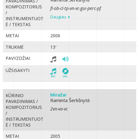
PAVADINIMAS /
KOMPOZITORIUS
fl-ob-cl-tp-vn-vc-gui-perc-pf
/
Daugiau
INSTRUMENTUOT
Ė / TEKSTAS
METAI
2006
TRUKMĖ
13′
PAVYZDŽIAI
UŽSISAKYTI
Miražai
KŪRINIO
Raminta Šerkšnytė
PAVADINIMAS /
KOMPOZITORIUS
2vn-va-vc
/
INSTRUMENTUOT
Ė / TEKSTAS
METAI
2005