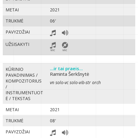
METAI
2021
TRUKMĖ
06′
PAVYZDŽIAI
UŽSISAKYTI
...ir tai praeis...
KŪRINIO
Raminta Šerkšnytė
PAVADINIMAS /
KOMPOZITORIUS
vn solo-vc solo-vib-str orch
/
INSTRUMENTUOT
Ė / TEKSTAS
METAI
2021
TRUKMĖ
08′
PAVYZDŽIAI