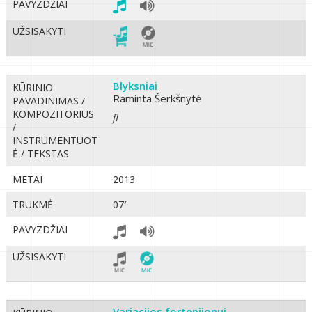
PAVYZDŽIAI
UŽSISAKYTI
Blyksniai
KŪRINIO
Raminta Šerkšnytė
PAVADINIMAS /
KOMPOZITORIUS
fl
/
INSTRUMENTUOT
Ė / TEKSTAS
METAI
2013
TRUKMĖ
07′
PAVYZDŽIAI
UŽSISAKYTI
Variacijos fortepijonui