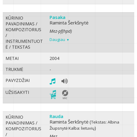
Pasaka
KŪRINIO
Raminta Šerkšnytė
PAVADINIMAS /
KOMPOZITORIUS
Mez-pf(hpd)
/
Daugiau
INSTRUMENTUOT
Ė / TEKSTAS
METAI
2004
TRUKMĖ
-
PAVYZDŽIAI
UŽSISAKYTI
Rauda
KŪRINIO
Raminta Šerkšnytė (
Tekstas: Albina
PAVADINIMAS /
)
Žiupsnytė
Kalba: lietuvių
KOMPOZITORIUS
/
Mez