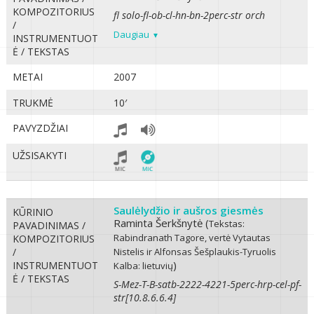
KOMPOZITORIUS
fl solo-fl-ob-cl-hn-bn-2perc-str orch
/
Daugiau
INSTRUMENTUOT
Ė / TEKSTAS
METAI
2007
TRUKMĖ
10′
PAVYZDŽIAI
UŽSISAKYTI
Saulėlydžio ir aušros giesmės
KŪRINIO
Raminta Šerkšnytė (
Tekstas:
PAVADINIMAS /
Rabindranath Tagore, vertė Vytautas
KOMPOZITORIUS
/
Nistelis ir Alfonsas Šešplaukis-Tyruolis
)
INSTRUMENTUOT
Kalba: lietuvių
Ė / TEKSTAS
S-Mez-T-B-satb-2222-4221-5perc-hrp-cel-pf-
str[10.8.6.6.4]