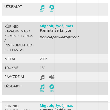
UŽSISAKYTI
Migdolų žydėjimas
KŪRINIO
Raminta Šerkšnytė
PAVADINIMAS /
KOMPOZITORIUS
fl-ob-cl-tp-vn-va-vc-perc-pf
/
INSTRUMENTUOT
Ė / TEKSTAS
METAI
2006
TRUKMĖ
13′
PAVYZDŽIAI
UŽSISAKYTI
Migdolų žydėjimas
KŪRINIO
Raminta Šerkšnytė