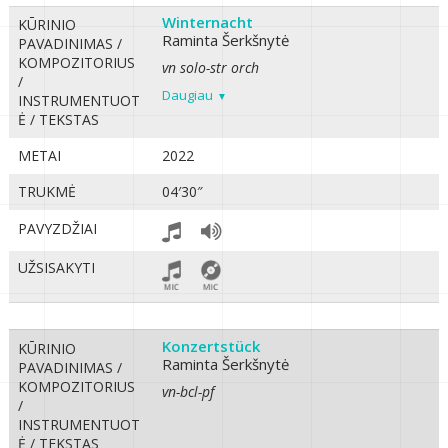
Winternacht
KŪRINIO
Raminta Šerkšnytė
PAVADINIMAS /
KOMPOZITORIUS
vn solo-str orch
/
Daugiau
INSTRUMENTUOT
Ė / TEKSTAS
METAI
2022
TRUKMĖ
04′30″
PAVYZDŽIAI
UŽSISAKYTI
Konzertstück
KŪRINIO
Raminta Šerkšnytė
PAVADINIMAS /
KOMPOZITORIUS
vn-bcl-pf
/
INSTRUMENTUOT
Ė / TEKSTAS