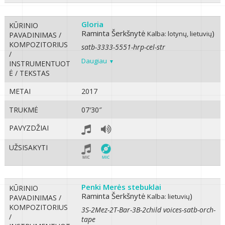
Gloria
KŪRINIO
Raminta Šerkšnytė
)
Kalba: lotynų, lietuvių
PAVADINIMAS /
KOMPOZITORIUS
satb-3333-5551-hrp-cel-str
/
Daugiau
INSTRUMENTUOT
Ė / TEKSTAS
METAI
2017
TRUKMĖ
07′30″
PAVYZDŽIAI
UŽSISAKYTI
Penki Merės stebuklai
KŪRINIO
Raminta Šerkšnytė
)
Kalba: lietuvių
PAVADINIMAS /
KOMPOZITORIUS
3S-2Mez-2T-Bar-3B-2child voices-satb-orch-
/
tape