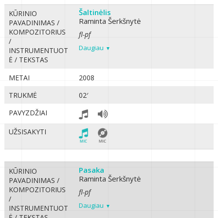
Šaltinėlis
KŪRINIO
Raminta Šerkšnytė
PAVADINIMAS /
KOMPOZITORIUS
fl-pf
/
Daugiau
INSTRUMENTUOT
Ė / TEKSTAS
METAI
2008
TRUKMĖ
02′
PAVYZDŽIAI
UŽSISAKYTI
Pasaka
KŪRINIO
Raminta Šerkšnytė
PAVADINIMAS /
KOMPOZITORIUS
fl-pf
/
Daugiau
INSTRUMENTUOT
Ė / TEKSTAS