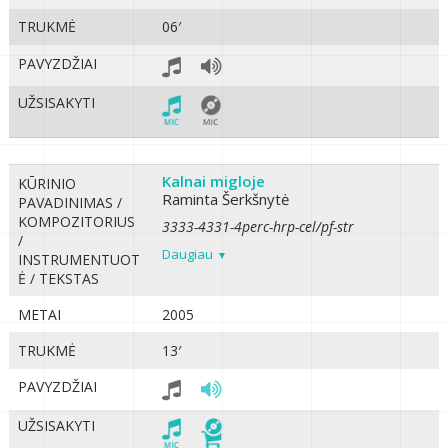
TRUKMĖ
06′
PAVYZDŽIAI
UŽSISAKYTI
Kalnai migloje
KŪRINIO
Raminta Šerkšnytė
PAVADINIMAS /
KOMPOZITORIUS
3333-4331-4perc-hrp-cel/pf-str
/
Daugiau
INSTRUMENTUOT
Ė / TEKSTAS
METAI
2005
TRUKMĖ
13′
PAVYZDŽIAI
UŽSISAKYTI