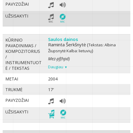
PAVYZDŽIAI
UŽSISAKYTI
Saulos dainos
KŪRINIO
Raminta Šerkšnytė (
Tekstas: Albina
PAVADINIMAS /
)
Žiupsnytė
Kalba: lietuvių
KOMPOZITORIUS
/
Mez-pf(hpd)
INSTRUMENTUOT
Daugiau
Ė / TEKSTAS
METAI
2004
TRUKMĖ
17′
PAVYZDŽIAI
UŽSISAKYTI