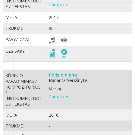
INSTRUMENTUOT
Daugiau
Ė / TEKSTAS
METAI
2017
TRUKMĖ
90′
PAVYZDŽIAI
UŽSISAKYTI
Poilsio diena
KŪRINIO
Raminta Šerkšnytė
PAVADINIMAS /
KOMPOZITORIUS
Mez-pf
/
Daugiau
INSTRUMENTUOT
Ė / TEKSTAS
METAI
2016
TRUKMĖ
-