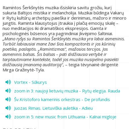
Ramintos Šerkšnytės
muzika išsiskiria savitu grožiu, kurį
sukuria Baltijos mistika ir melancholija. Muzikai būdinga Vakarų
ir Rytų kultūrų archetipų paieška ir derinimas, mažoro ir minoro
jungtis. Raminta klausytojus įtraukia į plačią emocijų skalę –
nuo meditacijos iki dramatiškos ekspresijos. Gamta ir
psichologinės būsenos yra pagrindiniai įkvėpimo šaltiniai.
„
Mano ryšys su Ramintos Šerkšnytės muzika yra labai asmeninis.
Turbūt labiausiai mane žavi šios kompozitorės ir jos kūrinių
poetika, paslaptis. „Ramintizmas“, mažosios tercijos. Jos
asmeninis balsas. Šis balsas – pati didžiausia vertybė ir
tarptautiniame kontekste, todėl jos muzika nusipelno pasiekti
didžiausią įmanomą auditoriją“
, – teigia tėvynainė dirigentė
Mirga Gražinytė-Tyla.
Vortex - Sūkurys
zoom in 3: naujoji lietuvių muzika - Rytų elegija. Rauda
Šv.Kristoforo kamerinis orkestras - De profundis
Juozas Rimas. Lietuviška auletika - Adieu
zoom in 5: new music from Lithuania - Kalnai migloje