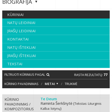
BIOGRAFIJA
KŪRINIAI
NATŲ LEIDINIAI
ĮRAŠŲ LEIDINIAI
KONTAKTAI
NATŲ IŠTEKLIAI
ĮRAŠŲ IŠTEKLIAI
TEKSTAI
FILTRUOTI KŪRINIUS PAGAL
77
RASTA REZULTATŲ:
KŪRINIO PAVADINIMAS
/
METAI
/
TRUKMĖ
Te Deum
KŪRINIO
Raminta Šerkšnytė (
Tekstas: Liturginis
PAVADINIMAS /
)
Kalba: lotynų
KOMPOZITORIUS