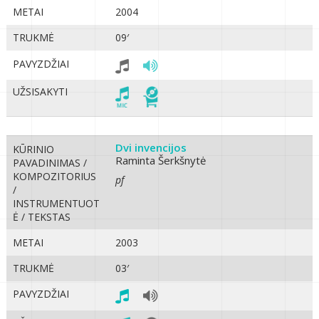
METAI
2004
TRUKMĖ
09′
PAVYZDŽIAI
UŽSISAKYTI
Dvi invencijos
KŪRINIO
Raminta Šerkšnytė
PAVADINIMAS /
KOMPOZITORIUS
pf
/
INSTRUMENTUOT
Ė / TEKSTAS
METAI
2003
TRUKMĖ
03′
PAVYZDŽIAI