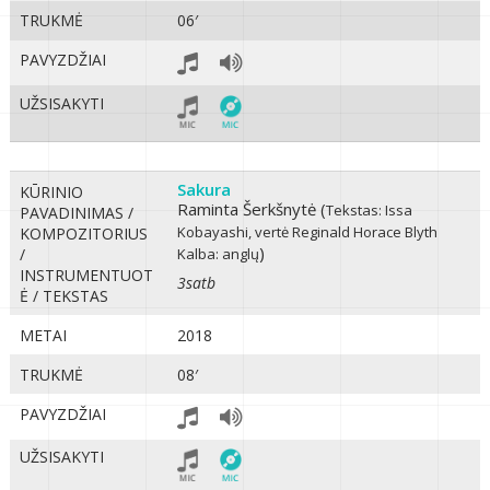
TRUKMĖ
06′
PAVYZDŽIAI
UŽSISAKYTI
Sakura
KŪRINIO
Raminta Šerkšnytė (
Tekstas: Issa
PAVADINIMAS /
Kobayashi, vertė Reginald Horace Blyth
KOMPOZITORIUS
)
/
Kalba: anglų
INSTRUMENTUOT
3satb
Ė / TEKSTAS
METAI
2018
TRUKMĖ
08′
PAVYZDŽIAI
UŽSISAKYTI