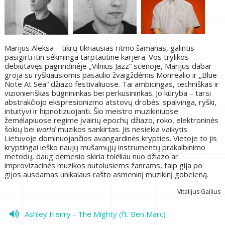
Marijus Aleksa – tikrų tikriausias ritmo šamanas, galintis
pasigirti itin sėkminga tarptautine karjera. Vos trylikos
debiutavęs pagrindinėje „Vilnius Jazz“ scenoje, Marijus dabar
groja su ryškiausiomis pasaulio žvaigždėmis Monrealio ir „Blue
Note At Sea“ džiazo festivaliuose. Tai ambicingas, techniškas ir
vizionieriškas būgnininkas bei perkusininkas. Jo kūryba – tarsi
abstrakčiojo ekspresionizmo atstovų drobės: spalvinga, ryški,
intuityvi ir hipnotizuojanti. Šio meistro muzikiniuose
žemėlapiuose regime įvairių epochų džiazo, roko, elektroninės
šokių bei
world
muzikos sankirtas. Jis nesiekia vaikytis
Lietuvoje dominuojančios avangardinės krypties. Vietoje to jis
kryptingai ieško naujų mušamųjų instrumentų prakalbinimo
metodų, daug dėmesio skiria tolėliau nuo džiazo ar
improvizacinės muzikos nutolusiems žanrams, taip gija po
gijos ausdamas unikalaus rašto asmeninį muzikinį gobeleną.
Vitalijus Gailius
Ashley Henry - The Mighty (ft. Ben Marc)