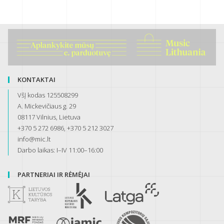
KONTAKTAI
VšĮ kodas 125508299
A. Mickevičiaus g. 29
08117 Vilnius, Lietuva
+370 5 272 6986, +370 5 212 3027
info@mic.lt
Darbo laikas: I–IV 11:00–16:00
PARTNERIAI IR RĖMĖJAI