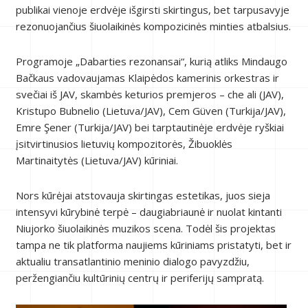
publikai vienoje erdvėje išgirsti skirtingus, bet tarpusavyje
rezonuojančius šiuolaikinės kompozicinės minties atbalsius.
Programoje „Dabarties rezonansai“, kurią atliks Mindaugo
Bačkaus vadovaujamas Klaipėdos kamerinis orkestras ir
svečiai iš JAV, skambės keturios premjeros – che ali (JAV),
Kristupo Bubnelio (Lietuva/JAV), Cem Güven (Turkija/JAV),
Emre Şener (Turkija/JAV) bei tarptautinėje erdvėje ryškiai
įsitvirtinusios lietuvių kompozitorės, Žibuoklės
Martinaitytės (Lietuva/JAV) kūriniai.
Nors kūrėjai atstovauja skirtingas estetikas, juos sieja
intensyvi kūrybinė terpė – daugiabriaunė ir nuolat kintanti
Niujorko šiuolaikinės muzikos scena. Todėl šis projektas
tampa ne tik platforma naujiems kūriniams pristatyti, bet ir
aktualiu transatlantinio meninio dialogo pavyzdžiu,
peržengiančiu kultūrinių centrų ir periferijų sampratą.