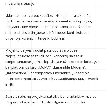
muzikinių situacijų.
„Man atrodo svarbu, kad šios skirtingos praktikos čia
girdimos ne kaip pavieniai eksperimentai, o kaip gyva,
daugiabriaunė dabarties muzikos kalba, kuria šiandien
mąsto labai skirtinguose kultūriniuose kontekstuose
dirbantys kūrėjai.“ – teigė K. Bubnelis.
Projekto dalyviai nuolat pasirodo svarbiuose
tarptautiniuose festivaliuose, koncertų salėse ir
simpoziumuose. Jų muziką atlieka ir užsako tokie kolektyvai
bei platformos kaip „MoMA“, „Ensemble Modern“,
„International Contemporary Ensemble“, „Ensemble
Intercontemporain“, „Wet Ink“, „Gaudeamus Muziekweek“
ir kiti.
Svarbią reikšmę projektui suteikia bendradarbiavimas su
Klaipėdos kameriniu orkestru, ilgamečiu festivalio