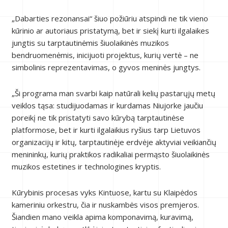
„Dabarties rezonansai“ šiuo požiūriu atspindi ne tik vieno
kūrinio ar autoriaus pristatymą, bet ir siekį kurti ilgalaikes
jungtis su tarptautinėmis šiuolaikinės muzikos
bendruomenėmis, inicijuoti projektus, kurių vertė – ne
simbolinis reprezentavimas, o gyvos meninės jungtys.
„Ši programa man svarbi kaip natūrali kelių pastarųjų metų
veiklos tąsa: studijuodamas ir kurdamas Niujorke jaučiu
poreikį ne tik pristatyti savo kūrybą tarptautinėse
platformose, bet ir kurti ilgalaikius ryšius tarp Lietuvos
organizacijų ir kitų, tarptautinėje erdvėje aktyviai veikiančių
menininkų, kurių praktikos radikaliai permąsto šiuolaikinės
muzikos estetines ir technologines kryptis.
Kūrybinis procesas vyks Kintuose, kartu su Klaipėdos
kameriniu orkestru, čia ir nuskambės visos premjeros.
Šiandien mano veikla apima komponavimą, kuravimą,