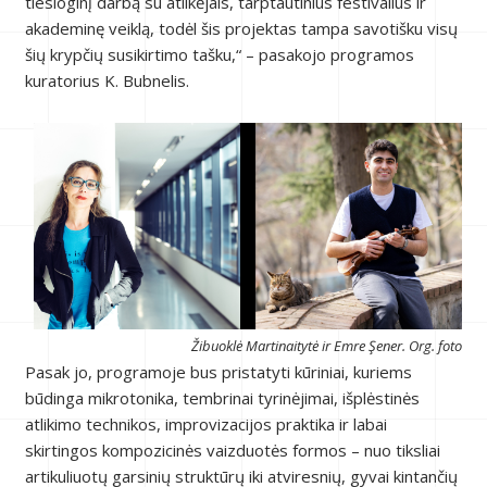
tiesioginį darbą su atlikėjais, tarptautinius festivalius ir
akademinę veiklą, todėl šis projektas tampa savotišku visų
šių krypčių susikirtimo tašku,“ – pasakojo programos
kuratorius K. Bubnelis.
Žibuoklė Martinaitytė ir Emre Şener. Org. foto
Pasak jo, programoje bus pristatyti kūriniai, kuriems
būdinga mikrotonika, tembrinai tyrinėjimai, išplėstinės
atlikimo technikos, improvizacijos praktika ir labai
skirtingos kompozicinės vaizduotės formos – nuo tiksliai
artikuliuotų garsinių struktūrų iki atviresnių, gyvai kintančių