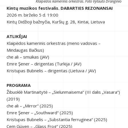
Klaipėdos kamerinis orkestras. Foto Vytauto Dranginio
Kintų muzikos festivalis. DABARTIES REZONANSAI
2026 m. birželio 5 d. 19:00
Kintų Didžioji bažnyčia, Kuršių g. 28, Kintai, Lietuva
ATLIKĖJAI
Klaipėdos kamerinis orkestras (meno vadovas –
Mindaugas Bačkus)
che ali – smuikas (JAV)
Emre Şener – dirigentas (Turkija / JAV)
Kristupas Bubnelis – dirigentas (Lietuva / JAV)
PROGRAMA
Žibuoklė Martinaitytė – „Sielunmaisema“ (III dalis „Vasara“)
(2019)
che ali – „Mirror“ (2025)
Emre Şener – „Southward“ (2025)
Kristupas Bubnelis – „Substantia ferruginea“ (2025)
Cem Güven – „Glass Frog“ (2025)