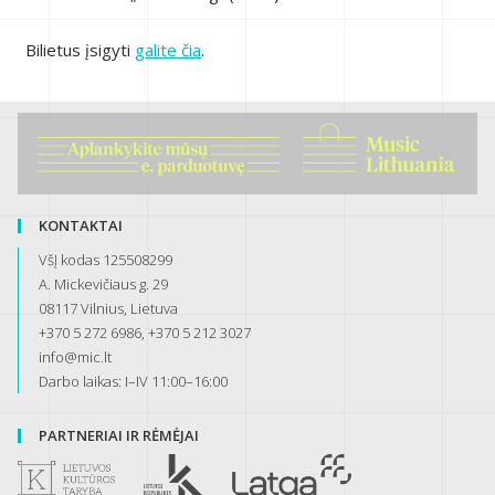
Bilietus įsigyti
galite čia
.
KONTAKTAI
VšĮ kodas 125508299
A. Mickevičiaus g. 29
08117 Vilnius, Lietuva
+370 5 272 6986, +370 5 212 3027
info@mic.lt
Darbo laikas: I–IV 11:00–16:00
PARTNERIAI IR RĖMĖJAI