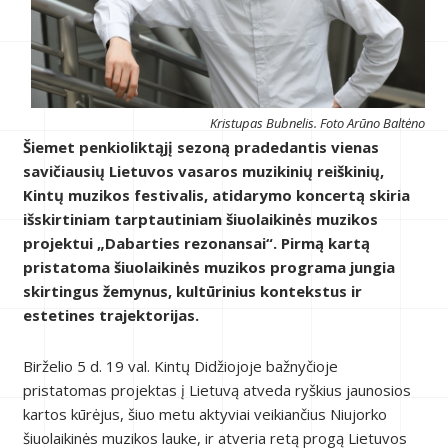
Kristupas Bubnelis. Foto Arūno Baltėno
Šiemet penkioliktąjį sezoną pradedantis vienas
savičiausių Lietuvos vasaros muzikinių reiškinių,
Kintų muzikos festivalis, atidarymo koncertą skiria
išskirtiniam tarptautiniam šiuolaikinės muzikos
projektui „Dabarties rezonansai“. Pirmą kartą
pristatoma šiuolaikinės muzikos programa jungia
skirtingus žemynus, kultūrinius kontekstus ir
estetines trajektorijas.
Birželio 5 d. 19 val. Kintų Didžiojoje bažnyčioje
pristatomas projektas į Lietuvą atveda ryškius jaunosios
kartos kūrėjus, šiuo metu aktyviai veikiančius Niujorko
šiuolaikinės muzikos lauke, ir atveria retą progą Lietuvos