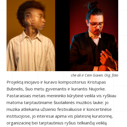
che ali ir Cem Güven. Org. foto
Projektą inicijavo ir kuravo kompozitorius Kristupas
Bubnelis, šiuo metu gyvenantis ir kuriantis Niujorke.
Pastaraisiais metais menininko kūrybinė veikla vis ryškiau
matoma tarptautiniame šiuolaikinės muzikos lauke: jo
muzika atliekama užsienio festivaliuose ir koncertinėse
institucijose, jo interesai apima vis platesnę kuratorinę,
organizacinę bei tarptautinius ryšius telkiančią veiklą.