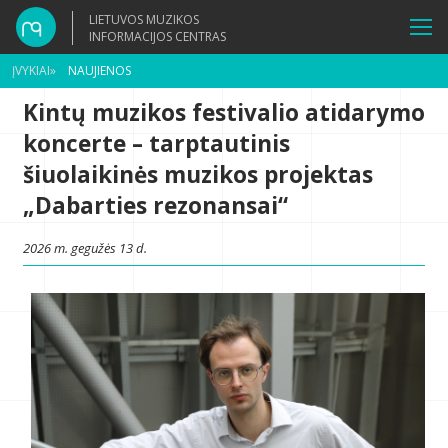
LIETUVOS MUZIKOS
INFORMACIJOS CENTRAS
ĮVYKIAI
»
NAUJIENOS
Kintų muzikos festivalio atidarymo
koncerte – tarptautinis
šiuolaikinės muzikos projektas
„Dabarties rezonansai“
2026 m. gegužės 13 d.