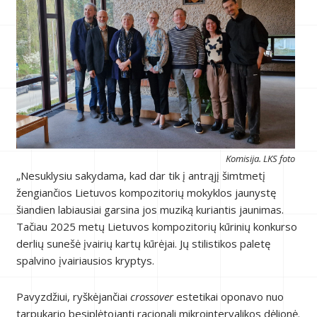
Komisija. LKS foto
„Nesuklysiu sakydama, kad dar tik į antrąjį šimtmetį
žengiančios Lietuvos kompozitorių mokyklos jaunystę
šiandien labiausiai garsina jos muziką kuriantis jaunimas.
Tačiau 2025 metų Lietuvos kompozitorių kūrinių konkurso
derlių sunešė įvairių kartų kūrėjai. Jų stilistikos paletę
spalvino įvairiausios kryptys.
Pavyzdžiui, ryškėjančiai
crossover
estetikai oponavo nuo
tarpukario besiplėtojanti racionali mikrointervalikos dėlionė.