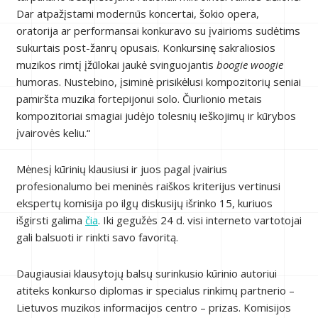
Dar atpažįstami modernūs koncertai, šokio opera,
oratorija ar performansai konkuravo su įvairioms sudėtims
sukurtais post-žanrų opusais. Konkursinę sakraliosios
muzikos rimtį įžūlokai jaukė svinguojantis
boogie woogie
humoras. Nustebino, įsiminė prisikėlusi kompozitorių seniai
pamiršta muzika fortepijonui solo. Čiurlionio metais
kompozitoriai smagiai judėjo tolesnių ieškojimų ir kūrybos
įvairovės keliu.“
Mėnesį kūrinių klausiusi ir juos pagal įvairius
profesionalumo bei meninės raiškos kriterijus vertinusi
ekspertų komisija po ilgų diskusijų išrinko 15, kuriuos
išgirsti galima
čia
. Iki gegužės 24 d. visi interneto vartotojai
gali balsuoti ir rinkti savo favoritą.
Daugiausiai klausytojų balsų surinkusio kūrinio autoriui
atiteks konkurso diplomas ir specialus rinkimų partnerio –
Lietuvos muzikos informacijos centro – prizas. Komisijos