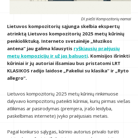
DI piešti Kompozitorių namai
Lietuvos kompozitorių sąjunga skelbia ekspertų
atrinktą Lietuvos kompozitorių 2025 metų kūrinių
penkioliktuką. Interneto svetainėje „Muzikos
antena“ jau galima klausytis
ryškiausių praėjusių
metų kompozicijų ir už jas balsuoti
. Komisijos išrinkti
kūriniai ir jų autoriai išsamiau bus pristatomi LRT
KLASIKOS radijo laidose „Pakeliui su klasika“ ir „Ryto
allegro“.
Lietuvos kompozitorių 2025 metų kūrinių rinkimuose
dalyvavo kompozitorių pateikti kūriniai, kurių pirmas viešas
atlikimas ar pasirodymas (premjera, įrašo leidyba,
paskelbimas internete) įvyko praėjusiais metais.
Pagal konkurso sąlygas, kūrinio autorius privalo turėti