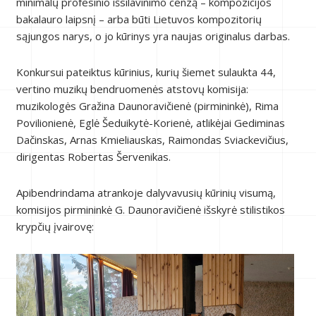
minimalų profesinio išsilavinimo cenzą – kompozicijos
bakalauro laipsnį – arba būti Lietuvos kompozitorių
sąjungos narys, o jo kūrinys yra naujas originalus darbas.
Konkursui pateiktus kūrinius, kurių šiemet sulaukta 44,
vertino muzikų bendruomenės atstovų komisija:
muzikologės Gražina Daunoravičienė (pirmininkė), Rima
Povilionienė, Eglė Šeduikytė-Korienė, atlikėjai Gediminas
Dačinskas, Arnas Kmieliauskas, Raimondas Sviackevičius,
dirigentas Robertas Šervenikas.
Apibendrindama atrankoje dalyvavusių kūrinių visumą,
komisijos pirmininkė G. Daunoravičienė išskyrė stilistikos
krypčių įvairovę: