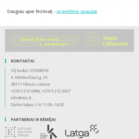
Daugiau apie festivalį -
pranešime spaudai
.
KONTAKTAI
VšĮ kodas 125508299
A. Mickevičiaus g. 29
08117 Vilnius, Lietuva
+370 5 272 6986, +370 5 212 3027
info@mic.lt
Darbo laikas: I–IV 11:00–16:00
PARTNERIAI IR RĖMĖJAI