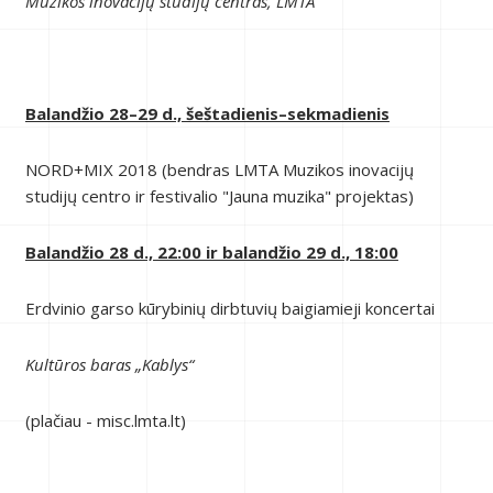
Muzikos inovacijų studijų centras, LMTA
Balandžio 28–29 d., šeštadienis–sekmadienis
NORD+MIX 2018 (bendras LMTA Muzikos inovacijų
studijų centro ir festivalio "Jauna muzika" projektas)
Balandžio 28 d., 22:00 ir balandžio 29 d., 18:00
Erdvinio garso kūrybinių dirbtuvių baigiamieji koncertai
Kultūros baras „Kablys“
(plačiau - misc.lmta.lt)