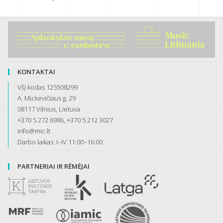
KONTAKTAI
VšĮ kodas 125508299
A. Mickevičiaus g. 29
08117 Vilnius, Lietuva
+370 5 272 6986, +370 5 212 3027
info@mic.lt
Darbo laikas: I–IV 11:00–16:00
PARTNERIAI IR RĖMĖJAI