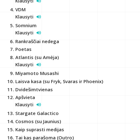
Klausyti
VDM
Klausyti
Somnium
Klausyti
Rankraščiai nedega
Poetas
Atlantis (su Amėja)
Klausyti
Miyamoto Musashi
Laisva kasa (su Fryk, Svaras ir Phoenix)
Dvidešimtvienas
Apšvieta
Klausyti
Stargate Galactico
Cosmos (su Jaunius)
Kaip suprasti medijas
Tai kas parašoma (Outro)