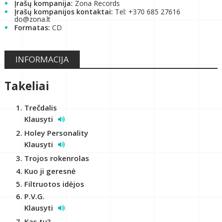
Įrašų kompanija:
Zona Records
Įrašų kompanijos kontaktai:
Tel: +370 685 27616
do@zona.lt
Formatas:
CD
INFORMACIJA
Takeliai
Trečdalis
Klausyti
Holey Personality
Klausyti
Trojos rokenrolas
Kuo ji geresnė
Filtruotos idėjos
P.V.G.
Klausyti
Kas tu?