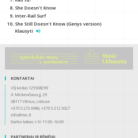
She Doesn't Know
Inter-Rail Surf
She Still Doesn't Know (Genys version)
Klausyti
KONTAKTAI
VšĮ kodas 125508299
A. Mickevičiaus g. 29
08117 Vilnius, Lietuva
+370 5 272 6986, +370 5 212 3027
info@mic.lt
Darbo laikas: I–IV 11:00–16:00
PARTNERIAI IR RĖMĖJAI