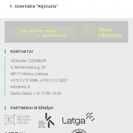
Uvertiūra "Kęstutis"
KONTAKTAI
VšĮ kodas 125508299
A. Mickevičiaus g. 29
08117 Vilnius, Lietuva
+370 5 272 6986, +370 5 212 3027
info@mic.lt
Darbo laikas: I–IV 11:00–16:00
PARTNERIAI IR RĖMĖJAI