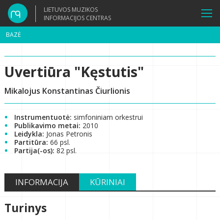
LIETUVOS MUZIKOS
INFORMACIJOS CENTRAS
BAZĖ
Uvertiūra "Kęstutis"
Mikalojus Konstantinas Čiurlionis
Instrumentuotė:
simfoniniam orkestrui
Publikavimo metai:
2010
Leidykla:
Jonas Petronis
Partitūra:
66 psl.
Partija(-os):
82 psl.
INFORMACIJA
KŪRINIAI
Turinys