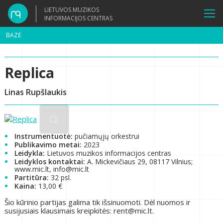
LIETUVOS MUZIKOS
INFORMACIJOS CENTRAS
BAZĖ
Replica
Linas Rupšlaukis
Instrumentuotė:
pučiamųjų orkestrui
Publikavimo metai:
2023
Leidykla:
Lietuvos muzikos informacijos centras
Leidyklos kontaktai:
A. Mickevičiaus 29, 08117 Vilnius;
www.mic.lt, info@mic.lt
Partitūra:
32 psl.
Kaina:
13,00 €
Šio kūrinio partijas galima tik išsinuomoti. Dėl nuomos ir
susijusiais klausimais kreipkitės: rent@mic.lt.