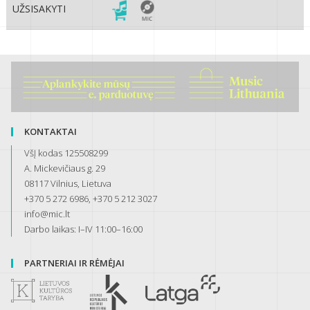
UŽSISAKYTI
KONTAKTAI
VšĮ kodas 125508299
A. Mickevičiaus g. 29
08117 Vilnius, Lietuva
+370 5 272 6986, +370 5 212 3027
info@mic.lt
Darbo laikas: I–IV 11:00–16:00
PARTNERIAI IR RĖMĖJAI