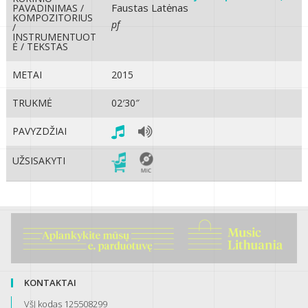
Faustas Latėnas
PAVADINIMAS /
KOMPOZITORIUS
pf
/
INSTRUMENTUOT
Ė / TEKSTAS
METAI
2015
TRUKMĖ
02′30″
PAVYZDŽIAI
UŽSISAKYTI
KONTAKTAI
VšĮ kodas 125508299