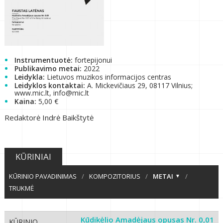
Instrumentuotė:
fortepijonui
Publikavimo metai:
2022
Leidykla:
Lietuvos muzikos informacijos centras
Leidyklos kontaktai:
A. Mickevičiaus 29, 08117 Vilnius;
www.mic.lt, info@mic.lt
Kaina:
5,00 €
Redaktorė Indrė Baikštytė
KŪRINIAI
KŪRINIO PAVADINIMAS
/
KOMPOZITORIUS
/
METAI
/
TRUKMĖ
Kūdikėlio Amadėjaus opusas Nr. 0,01
KŪRINIO