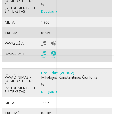
KOMPOZITORIUS
pf
/
INSTRUMENTUOT
Ė / TEKSTAS
Daugiau
METAI
1906
TRUKMĖ
00′45″
PAVYZDŽIAI
UŽSISAKYTI
Preliudas (VL 302)
KŪRINIO
Mikalojus Konstantinas Čiurlionis
PAVADINIMAS /
KOMPOZITORIUS
pf
/
INSTRUMENTUOT
Ė / TEKSTAS
Daugiau
METAI
1906
TRUKMĖ
00′30″