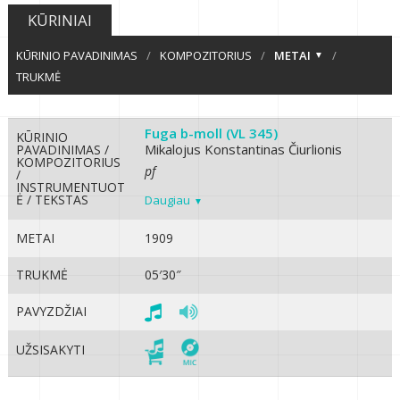
KŪRINIAI
KŪRINIO PAVADINIMAS
/
KOMPOZITORIUS
/
METAI
/
TRUKMĖ
Fuga b-moll (VL 345)
KŪRINIO
Mikalojus Konstantinas Čiurlionis
PAVADINIMAS /
KOMPOZITORIUS
pf
/
INSTRUMENTUOT
Ė / TEKSTAS
Daugiau
METAI
1909
TRUKMĖ
05′30″
PAVYZDŽIAI
UŽSISAKYTI