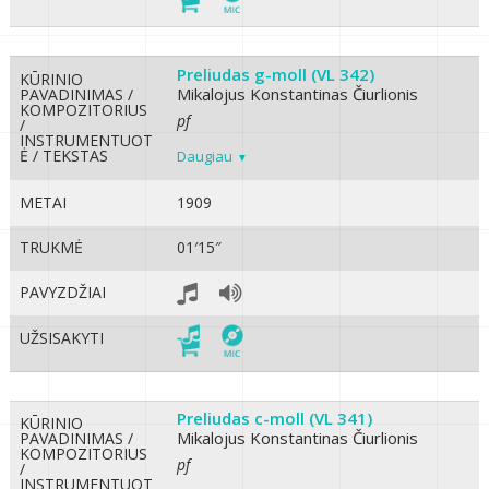
Preliudas g-moll (VL 342)
KŪRINIO
Mikalojus Konstantinas Čiurlionis
PAVADINIMAS /
KOMPOZITORIUS
pf
/
INSTRUMENTUOT
Ė / TEKSTAS
Daugiau
METAI
1909
TRUKMĖ
01′15″
PAVYZDŽIAI
UŽSISAKYTI
Preliudas c-moll (VL 341)
KŪRINIO
Mikalojus Konstantinas Čiurlionis
PAVADINIMAS /
KOMPOZITORIUS
pf
/
INSTRUMENTUOT