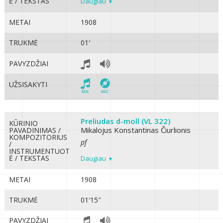
Ė / TEKSTAS
Daugiau
METAI
1908
TRUKMĖ
01′
PAVYZDŽIAI
UŽSISAKYTI
Preliudas d-moll (VL 322)
KŪRINIO
Mikalojus Konstantinas Čiurlionis
PAVADINIMAS /
KOMPOZITORIUS
pf
/
INSTRUMENTUOT
Ė / TEKSTAS
Daugiau
METAI
1908
TRUKMĖ
01′15″
PAVYZDŽIAI