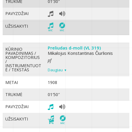
TRUKMĖ
01′30″
PAVYZDŽIAI
UŽSISAKYTI
Preliudas d-moll (VL 319)
KŪRINIO
Mikalojus Konstantinas Čiurlionis
PAVADINIMAS /
KOMPOZITORIUS
pf
/
INSTRUMENTUOT
Ė / TEKSTAS
Daugiau
METAI
1908
TRUKMĖ
01′50″
PAVYZDŽIAI
UŽSISAKYTI