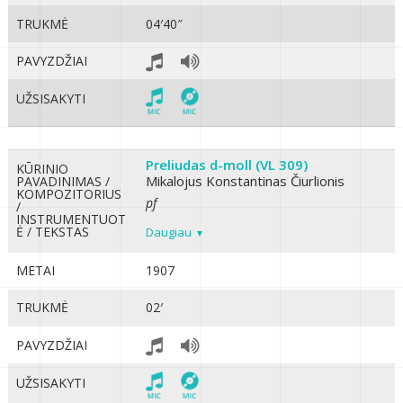
TRUKMĖ
04′40″
PAVYZDŽIAI
UŽSISAKYTI
Preliudas d-moll (VL 309)
KŪRINIO
Mikalojus Konstantinas Čiurlionis
PAVADINIMAS /
KOMPOZITORIUS
pf
/
INSTRUMENTUOT
Ė / TEKSTAS
Daugiau
METAI
1907
TRUKMĖ
02′
PAVYZDŽIAI
UŽSISAKYTI