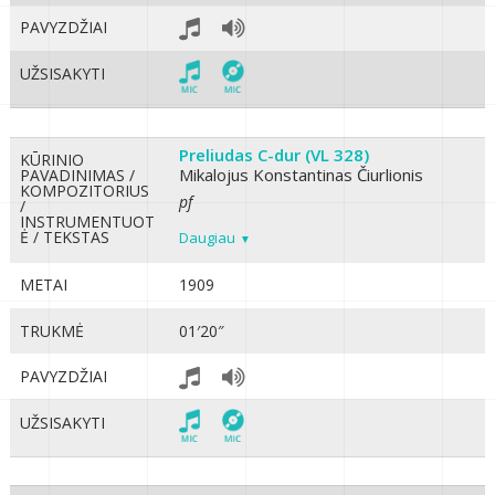
PAVYZDŽIAI
UŽSISAKYTI
Preliudas C-dur (VL 328)
KŪRINIO
Mikalojus Konstantinas Čiurlionis
PAVADINIMAS /
KOMPOZITORIUS
pf
/
INSTRUMENTUOT
Ė / TEKSTAS
Daugiau
METAI
1909
TRUKMĖ
01′20″
PAVYZDŽIAI
UŽSISAKYTI