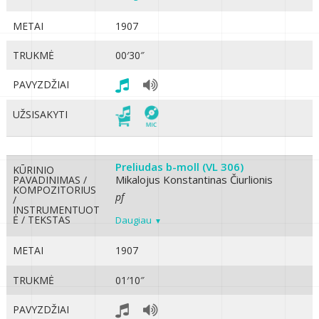
METAI
1907
TRUKMĖ
00′30″
PAVYZDŽIAI
UŽSISAKYTI
Preliudas b-moll (VL 306)
KŪRINIO
Mikalojus Konstantinas Čiurlionis
PAVADINIMAS /
KOMPOZITORIUS
pf
/
INSTRUMENTUOT
Ė / TEKSTAS
Daugiau
METAI
1907
TRUKMĖ
01′10″
PAVYZDŽIAI