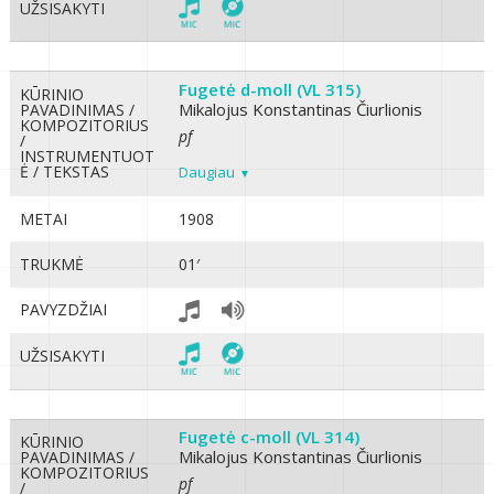
UŽSISAKYTI
Fugetė d-moll (VL 315)
KŪRINIO
Mikalojus Konstantinas Čiurlionis
PAVADINIMAS /
KOMPOZITORIUS
pf
/
INSTRUMENTUOT
Ė / TEKSTAS
Daugiau
METAI
1908
TRUKMĖ
01′
PAVYZDŽIAI
UŽSISAKYTI
Fugetė c-moll (VL 314)
KŪRINIO
Mikalojus Konstantinas Čiurlionis
PAVADINIMAS /
KOMPOZITORIUS
pf
/