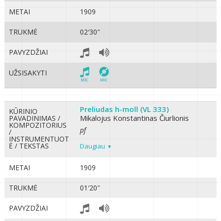
METAI
1909
TRUKMĖ
02′30″
PAVYZDŽIAI
UŽSISAKYTI
Preliudas h-moll (VL 333)
KŪRINIO
Mikalojus Konstantinas Čiurlionis
PAVADINIMAS /
KOMPOZITORIUS
pf
/
INSTRUMENTUOT
Ė / TEKSTAS
Daugiau
METAI
1909
TRUKMĖ
01′20″
PAVYZDŽIAI