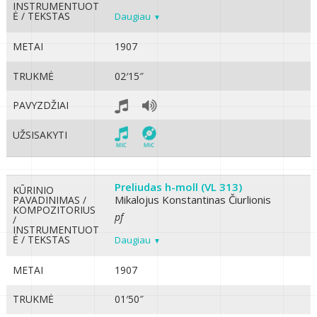
INSTRUMENTUOT
Ė / TEKSTAS
Daugiau
METAI
1907
TRUKMĖ
02′15″
PAVYZDŽIAI
UŽSISAKYTI
Preliudas h-moll (VL 313)
KŪRINIO
Mikalojus Konstantinas Čiurlionis
PAVADINIMAS /
KOMPOZITORIUS
pf
/
INSTRUMENTUOT
Ė / TEKSTAS
Daugiau
METAI
1907
TRUKMĖ
01′50″