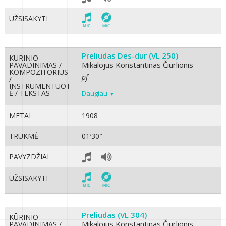
UŽSISAKYTI
Preliudas Des-dur (VL 250)
KŪRINIO
Mikalojus Konstantinas Čiurlionis
PAVADINIMAS /
KOMPOZITORIUS
pf
/
INSTRUMENTUOT
Ė / TEKSTAS
Daugiau
METAI
1908
TRUKMĖ
01′30″
PAVYZDŽIAI
UŽSISAKYTI
Preliudas (VL 304)
KŪRINIO
Mikalojus Konstantinas Čiurlionis
PAVADINIMAS /