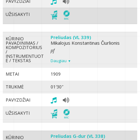
PAVYZDŽIAI
UŽSISAKYTI
Preliudas (VL 339)
KŪRINIO
Mikalojus Konstantinas Čiurlionis
PAVADINIMAS /
KOMPOZITORIUS
pf
/
INSTRUMENTUOT
Ė / TEKSTAS
Daugiau
METAI
1909
TRUKMĖ
01′30″
PAVYZDŽIAI
UŽSISAKYTI
Preliudas G-dur (VL 338)
KŪRINIO