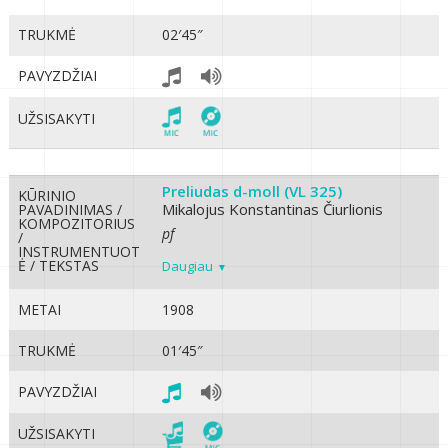
TRUKMĖ
02′45″
PAVYZDŽIAI
UŽSISAKYTI
Preliudas d-moll (VL 325)
KŪRINIO
Mikalojus Konstantinas Čiurlionis
PAVADINIMAS /
KOMPOZITORIUS
pf
/
INSTRUMENTUOT
Ė / TEKSTAS
Daugiau
METAI
1908
TRUKMĖ
01′45″
PAVYZDŽIAI
UŽSISAKYTI