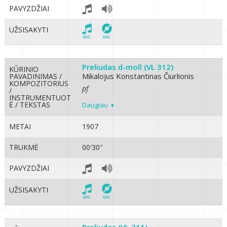
PAVYZDŽIAI
UŽSISAKYTI
Preliudas d-moll (VL 312)
KŪRINIO
Mikalojus Konstantinas Čiurlionis
PAVADINIMAS /
KOMPOZITORIUS
pf
/
INSTRUMENTUOT
Ė / TEKSTAS
Daugiau
METAI
1907
TRUKMĖ
00′30″
PAVYZDŽIAI
UŽSISAKYTI
Preliudas (VL 311)