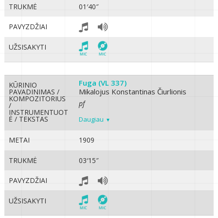
TRUKMĖ
01′40″
PAVYZDŽIAI
UŽSISAKYTI
Fuga (VL 337)
KŪRINIO
Mikalojus Konstantinas Čiurlionis
PAVADINIMAS /
KOMPOZITORIUS
pf
/
INSTRUMENTUOT
Ė / TEKSTAS
Daugiau
METAI
1909
TRUKMĖ
03′15″
PAVYZDŽIAI
UŽSISAKYTI