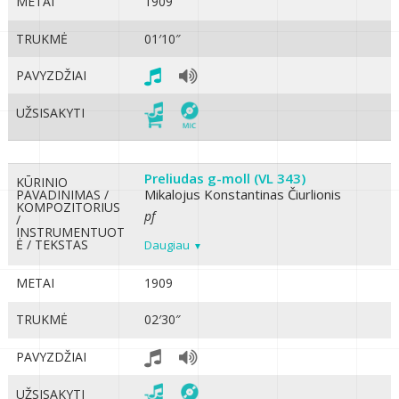
METAI
1909
TRUKMĖ
01′10″
PAVYZDŽIAI
UŽSISAKYTI
Preliudas g-moll (VL 343)
KŪRINIO
Mikalojus Konstantinas Čiurlionis
PAVADINIMAS /
KOMPOZITORIUS
pf
/
INSTRUMENTUOT
Ė / TEKSTAS
Daugiau
METAI
1909
TRUKMĖ
02′30″
PAVYZDŽIAI
UŽSISAKYTI