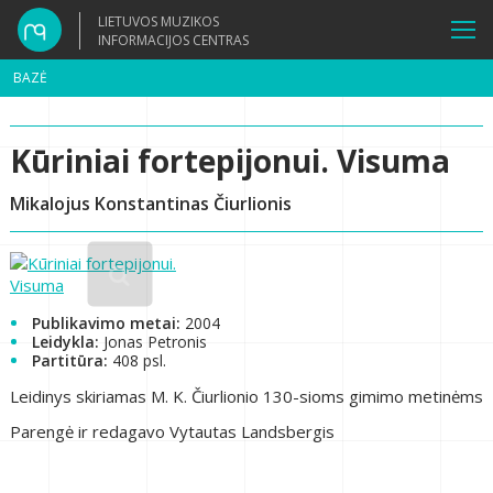
LIETUVOS MUZIKOS
INFORMACIJOS CENTRAS
BAZĖ
Kūriniai fortepijonui. Visuma
Mikalojus Konstantinas Čiurlionis
Publikavimo metai:
2004
Leidykla:
Jonas Petronis
Partitūra:
408 psl.
Leidinys skiriamas M. K. Čiurlionio 130-sioms gimimo metinėms
Parengė ir redagavo Vytautas Landsbergis