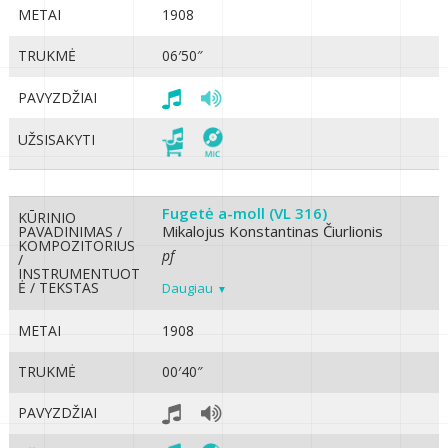
METAI
1908
TRUKMĖ
06′50″
PAVYZDŽIAI
UŽSISAKYTI
Fugetė a-moll (VL 316)
KŪRINIO
Mikalojus Konstantinas Čiurlionis
PAVADINIMAS /
KOMPOZITORIUS
pf
/
INSTRUMENTUOT
Ė / TEKSTAS
Daugiau
METAI
1908
TRUKMĖ
00′40″
PAVYZDŽIAI