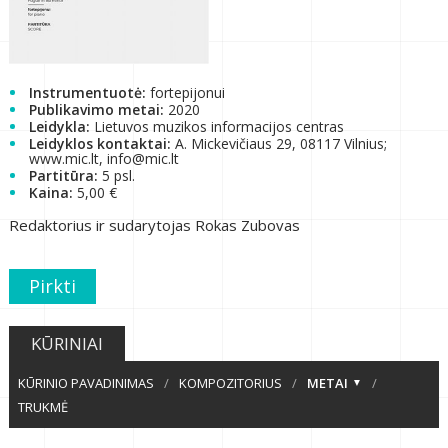
Instrumentuotė:
fortepijonui
Publikavimo metai:
2020
Leidykla:
Lietuvos muzikos informacijos centras
Leidyklos kontaktai:
A. Mickevičiaus 29, 08117 Vilnius;
www.mic.lt, info@mic.lt
Partitūra:
5 psl.
Kaina:
5,00 €
Redaktorius ir sudarytojas Rokas Zubovas
Pirkti
KŪRINIAI
KŪRINIO PAVADINIMAS
/
KOMPOZITORIUS
/
METAI
/
TRUKMĖ