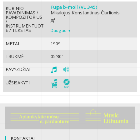
Fuga b-moll (VL 345)
KŪRINIO
Mikalojus Konstantinas Čiurlionis
PAVADINIMAS /
KOMPOZITORIUS
pf
/
INSTRUMENTUOT
Ė / TEKSTAS
Daugiau
METAI
1909
TRUKMĖ
05′30″
PAVYZDŽIAI
UŽSISAKYTI
KONTAKTAI