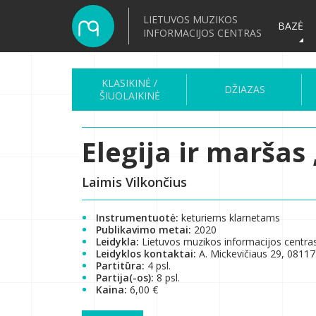
LIETUVOS MUZIKOS
BAZĖ
INFORMACIJOS CENTRAS
KLASIKINĖ /
DŽIAZAS
ŠIUOLAIKINĖ
Elegija ir maršas
Laimis Vilkončius
Instrumentuotė:
keturiems klarnetams
Publikavimo metai:
2020
Leidykla:
Lietuvos muzikos informacijos centra
Leidyklos kontaktai:
A. Mickevičiaus 29, 08117 
Partitūra:
4 psl.
Partija(-os):
8 psl.
Kaina:
6,00 €