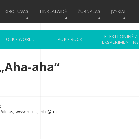
GROTUVAS
TINKLALAIDĖ
ŽURNALAS
ĮVYKIAI
F
ELEKTRONINĖ /
FOLK / WORLD
POP / ROCK
EKSPERIMENTINĖ
 „Aha-aha“
s
Vilnius; www.mic.lt, info@mic.lt