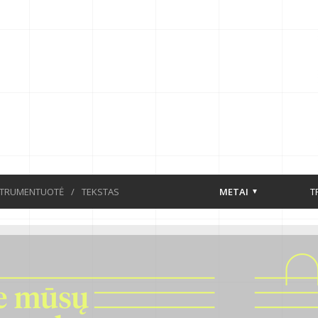
STRUMENTUOTĖ
/
TEKSTAS
METAI
T