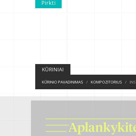
Pirkti
KŪRINIAI
KŪRINIO PAVADINIMAS
/
KOMPOZITORIUS
/
IN