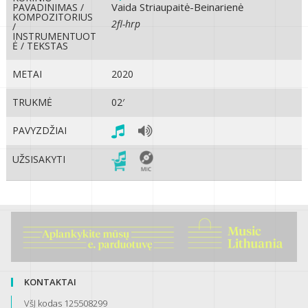
Vaida Striaupaitė-Beinarienė
PAVADINIMAS /
KOMPOZITORIUS
2fl-hrp
/
INSTRUMENTUOT
Ė / TEKSTAS
METAI
2020
TRUKMĖ
02′
PAVYZDŽIAI
UŽSISAKYTI
KONTAKTAI
VšĮ kodas 125508299