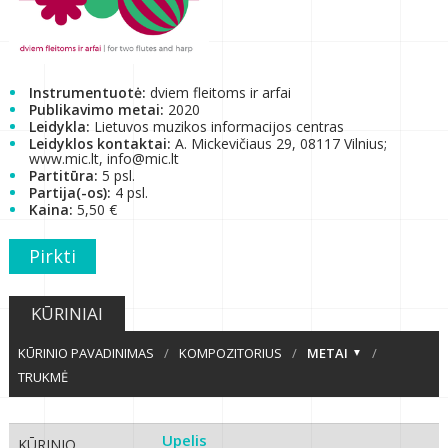
Instrumentuotė:
dviem fleitoms ir arfai
Publikavimo metai:
2020
Leidykla:
Lietuvos muzikos informacijos centras
Leidyklos kontaktai:
A. Mickevičiaus 29, 08117 Vilnius;
www.mic.lt, info@mic.lt
Partitūra:
5 psl.
Partija(-os):
4 psl.
Kaina:
5,50 €
Pirkti
KŪRINIAI
KŪRINIO PAVADINIMAS
/
KOMPOZITORIUS
/
METAI
/
TRUKMĖ
Upelis
KŪRINIO