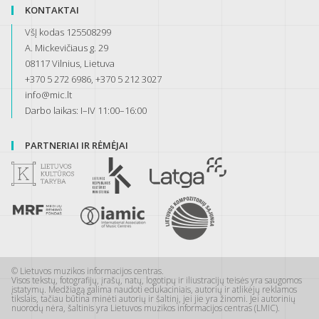
KONTAKTAI
VšĮ kodas 125508299
A. Mickevičiaus g. 29
08117 Vilnius, Lietuva
+370 5 272 6986, +370 5 212 3027
info@mic.lt
Darbo laikas: I–IV 11:00–16:00
PARTNERIAI IR RĖMĖJAI
© Lietuvos muzikos informacijos centras.
Visos tekstų, fotografijų, įrašų, natų, logotipų ir iliustracijų teisės yra saugomos
įstatymų. Medžiagą galima naudoti edukaciniais, autorių ir atlikėjų reklamos
tikslais, tačiau būtina minėti autorių ir šaltinį, jei jie yra žinomi. Jei autorinių
nuorodų nėra, šaltinis yra Lietuvos muzikos informacijos centras (LMIC).