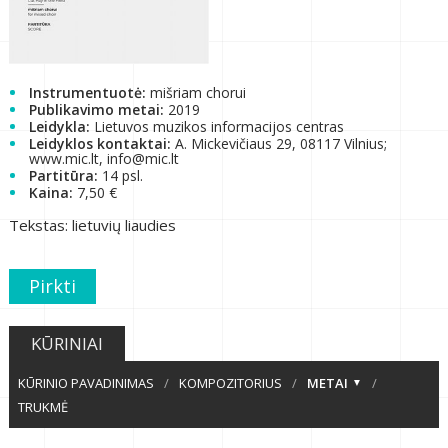
Instrumentuotė:
mišriam chorui
Publikavimo metai:
2019
Leidykla:
Lietuvos muzikos informacijos centras
Leidyklos kontaktai:
A. Mickevičiaus 29, 08117 Vilnius;
www.mic.lt, info@mic.lt
Partitūra:
14 psl.
Kaina:
7,50 €
Tekstas: lietuvių liaudies
Pirkti
KŪRINIAI
KŪRINIO PAVADINIMAS
/
KOMPOZITORIUS
/
METAI
/
TRUKMĖ