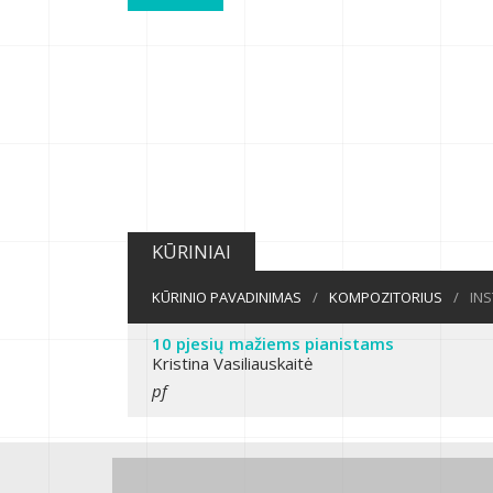
KŪRINIAI
KŪRINIO PAVADINIMAS
/
KOMPOZITORIUS
/
IN
10 pjesių mažiems pianistams
Kristina Vasiliauskaitė
pf