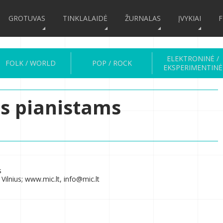
GROTUVAS
TINKLALAIDĖ
ŽURNALAS
ĮVYKIAI
F
ELEKTRONINĖ /
FOLK / WORLD
POP / ROCK
EKSPERIMENTINĖ
s pianistams
s
Vilnius; www.mic.lt, info@mic.lt