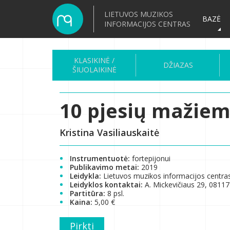
LIETUVOS MUZIKOS
BAZĖ
INFORMACIJOS CENTRAS
KLASIKINĖ /
DŽIAZAS
ŠIUOLAIKINĖ
10 pjesių mažiem
Kristina Vasiliauskaitė
Instrumentuotė:
fortepijonui
Publikavimo metai:
2019
Leidykla:
Lietuvos muzikos informacijos centra
Leidyklos kontaktai:
A. Mickevičiaus 29, 08117 
Partitūra:
8 psl.
Kaina:
5,00 €
Pirkti