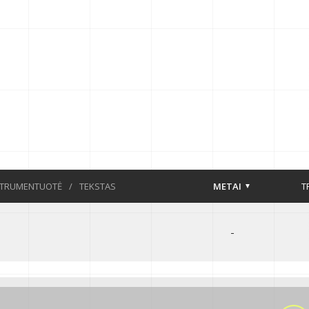
STRUMENTUOTĖ
/
TEKSTAS
METAI
T
-