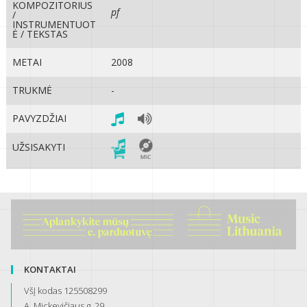
KOMPOZITORIUS
pf
/
INSTRUMENTUOT
Ė / TEKSTAS
METAI
2008
TRUKMĖ
-
PAVYZDŽIAI
UŽSISAKYTI
KONTAKTAI
VšĮ kodas 125508299
A. Mickevičiaus g. 29