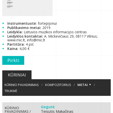
Instrumentuotė:
fortepijonui
Publikavimo metai:
2019
Leidykla:
Lietuvos muzikos informacijos centras
Leidyklos kontaktai:
A. Mickevičiaus 29, 08117 Vilnius;
www.mic.lt, info@mic.lt
Partitūra:
4 psl.
Kaina:
4,00 €
Pirkti
KŪRINIAI
KŪRINIO PAVADINIMAS
/
KOMPOZITORIUS
/
METAI
/
TRUKMĖ
Gegutė
KŪRINIO
Teisutis Makačinas
PAVADINIMAS /