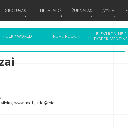
GROTUVAS
TINKLALAIDĖ
ŽURNALAS
ĮVYKIAI
F
ELEKTRONINĖ /
FOLK / WORLD
POP / ROCK
EKSPERIMENTINĖ
zai
s
Vilnius; www.mic.lt, info@mic.lt