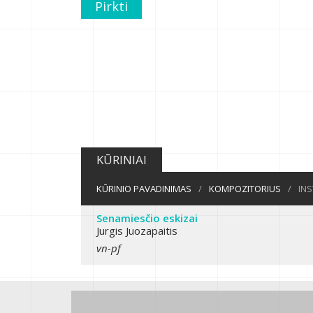
Pirkti
KŪRINIAI
KŪRINIO PAVADINIMAS
/
KOMPOZITORIUS
/
IN
Senamiesčio eskizai
Jurgis Juozapaitis
vn-pf