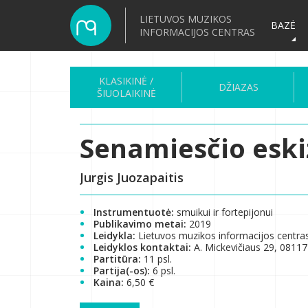
LIETUVOS MUZIKOS
BAZĖ
INFORMACIJOS CENTRAS
KLASIKINĖ /
DŽIAZAS
ŠIUOLAIKINĖ
Senamiesčio eski
Jurgis Juozapaitis
Instrumentuotė:
smuikui ir fortepijonui
Publikavimo metai:
2019
Leidykla:
Lietuvos muzikos informacijos centra
Leidyklos kontaktai:
A. Mickevičiaus 29, 08117 
Partitūra:
11 psl.
Partija(-os):
6 psl.
Kaina:
6,50 €