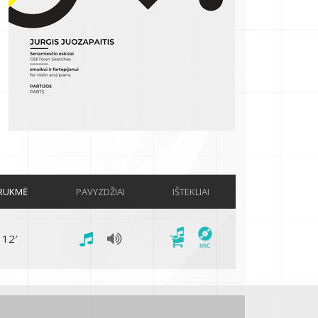
RUKMĖ
PAVYZDŽIAI
IŠTEKLIAI
12′