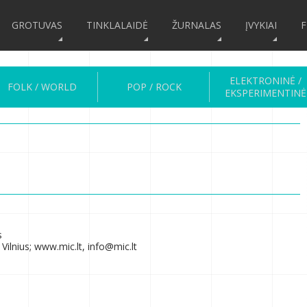
GROTUVAS
TINKLALAIDĖ
ŽURNALAS
ĮVYKIAI
F
ELEKTRONINĖ /
FOLK / WORLD
POP / ROCK
EKSPERIMENTINĖ
s
Vilnius; www.mic.lt, info@mic.lt