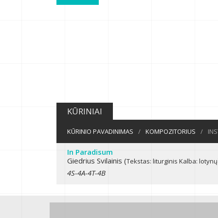
KŪRINIAI
KŪRINIO PAVADINIMAS
/
KOMPOZITORIUS
/
IN
In Paradisum
Giedrius Svilainis (
Tekstas: liturginis
Kalba: lotynų
4S-4A-4T-4B