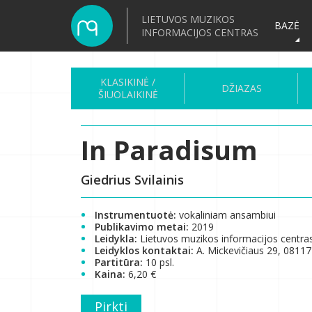
LIETUVOS MUZIKOS
BAZĖ
INFORMACIJOS CENTRAS
KLASIKINĖ /
DŽIAZAS
ŠIUOLAIKINĖ
In Paradisum
Giedrius Svilainis
Instrumentuotė:
vokaliniam ansambiui
Publikavimo metai:
2019
Leidykla:
Lietuvos muzikos informacijos centra
Leidyklos kontaktai:
A. Mickevičiaus 29, 08117 
Partitūra:
10 psl.
Kaina:
6,20 €
Pirkti