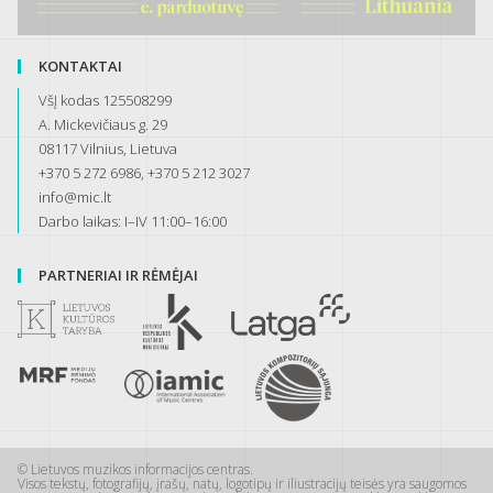
KONTAKTAI
VšĮ kodas 125508299
A. Mickevičiaus g. 29
08117 Vilnius, Lietuva
+370 5 272 6986, +370 5 212 3027
info@mic.lt
Darbo laikas: I–IV 11:00–16:00
PARTNERIAI IR RĖMĖJAI
© Lietuvos muzikos informacijos centras.
Visos tekstų, fotografijų, įrašų, natų, logotipų ir iliustracijų teisės yra saugomos