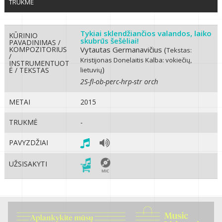
TRUKMĖ
Tykiai sklendžiančios valandos, laiko
KŪRINIO
skubrūs šešėliai!
PAVADINIMAS /
KOMPOZITORIUS
Vytautas Germanavičius (
Tekstas:
/
Kristijonas Donelaitis
Kalba: vokiečių,
INSTRUMENTUOT
)
Ė / TEKSTAS
lietuvių
2S-fl-ob-perc-hrp-str orch
METAI
2015
TRUKMĖ
-
PAVYZDŽIAI
UŽSISAKYTI