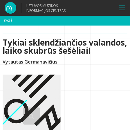
LIETUVOS MUZIKOS
INFORMACIJOS CENTRAS
BAZĖ
Tykiai sklendžiančios valandos,
laiko skubrūs šešėliai!
Vytautas Germanavičius