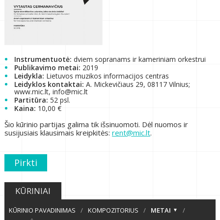
Instrumentuotė:
dviem sopranams ir kameriniam orkestrui
Publikavimo metai:
2019
Leidykla:
Lietuvos muzikos informacijos centras
Leidyklos kontaktai:
A. Mickevičiaus 29, 08117 Vilnius;
www.mic.lt, info@mic.lt
Partitūra:
52 psl.
Kaina:
10,00 €
Šio kūrinio partijas galima tik išsinuomoti. Dėl nuomos ir
susijusiais klausimais kreipkitės:
rent@mic.lt
.
Pirkti
KŪRINIAI
KŪRINIO PAVADINIMAS
/
KOMPOZITORIUS
/
METAI
/