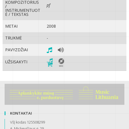
KOMPOZITORIUS
pf
/
INSTRUMENTUOT
Ė / TEKSTAS
METAI
2008
TRUKMĖ
-
PAVYZDŽIAI
UŽSISAKYTI
KONTAKTAI
VšĮ kodas 125508299
A. Mickevičiaus g. 29