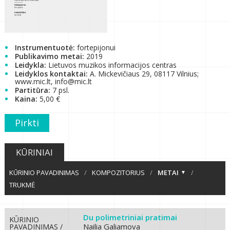
Instrumentuotė:
fortepijonui
Publikavimo metai:
2019
Leidykla:
Lietuvos muzikos informacijos centras
Leidyklos kontaktai:
A. Mickevičiaus 29, 08117 Vilnius;
www.mic.lt, info@mic.lt
Partitūra:
7 psl.
Kaina:
5,00 €
Pirkti
KŪRINIAI
KŪRINIO PAVADINIMAS
/
KOMPOZITORIUS
/
METAI
/
TRUKMĖ
Du polimetriniai pratimai
KŪRINIO
Nailia Galiamova
PAVADINIMAS /