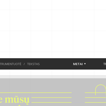
STRUMENTUOTĖ
/
TEKSTAS
METAI
T