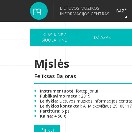
LIETUVOS MUZIKOS
BAZĖ
INFORMACIJOS CENTRAS
KLASIKINĖ /
DŽIAZAS
ŠIUOLAIKINĖ
Mįslės
Feliksas Bajoras
Instrumentuotė:
fortepijonui
Publikavimo metai:
2019
Leidykla:
Lietuvos muzikos informacijos centra
Leidyklos kontaktai:
A. Mickevičiaus 29, 08117 
Partitūra:
6 psl.
Kaina:
4,50 €
Pirkti