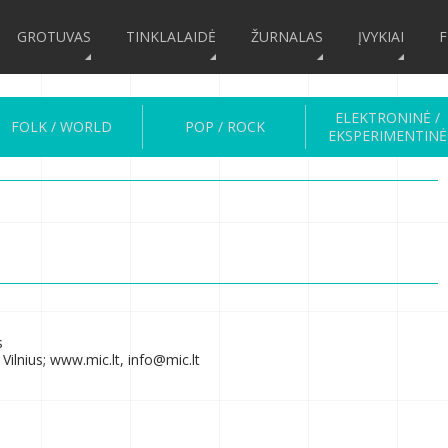
GROTUVAS
TINKLALAIDĖ
ŽURNALAS
ĮVYKIAI
F
ELEKTRONINĖ /
FOLK / WORLD
POP / ROCK
EKSPERIMENTINĖ
s
Vilnius; www.mic.lt, info@mic.lt