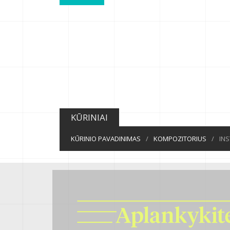
KŪRINIAI
KŪRINIO PAVADINIMAS
/
KOMPOZITORIUS
/
IN