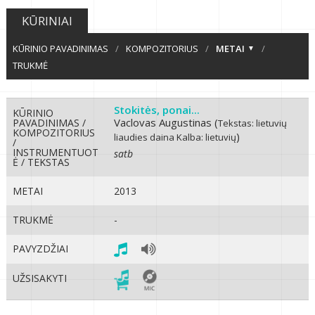
KŪRINIAI
KŪRINIO PAVADINIMAS
/
KOMPOZITORIUS
/
METAI
/
TRUKMĖ
Stokitės, ponai...
KŪRINIO
Vaclovas Augustinas (
PAVADINIMAS /
Tekstas: lietuvių
KOMPOZITORIUS
)
liaudies daina
Kalba: lietuvių
/
INSTRUMENTUOT
satb
Ė / TEKSTAS
METAI
2013
TRUKMĖ
-
PAVYZDŽIAI
UŽSISAKYTI