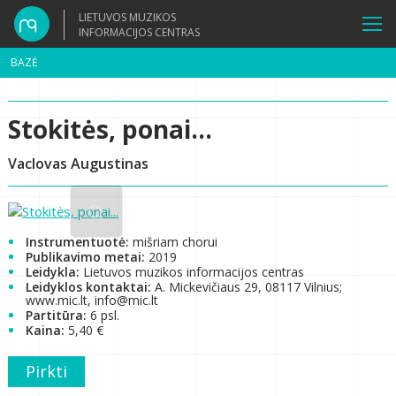
LIETUVOS MUZIKOS
INFORMACIJOS CENTRAS
BAZĖ
Stokitės, ponai...
Vaclovas Augustinas
Instrumentuotė:
mišriam chorui
Publikavimo metai:
2019
Leidykla:
Lietuvos muzikos informacijos centras
Leidyklos kontaktai:
A. Mickevičiaus 29, 08117 Vilnius;
www.mic.lt, info@mic.lt
Partitūra:
6 psl.
Kaina:
5,40 €
Pirkti