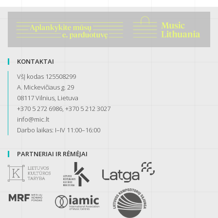
KONTAKTAI
VšĮ kodas 125508299
A. Mickevičiaus g. 29
08117 Vilnius, Lietuva
+370 5 272 6986, +370 5 212 3027
info@mic.lt
Darbo laikas: I–IV 11:00–16:00
PARTNERIAI IR RĖMĖJAI