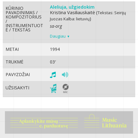
Aleliuja, užgiedokim
KŪRINIO
Kristina Vasiliauskaitė (
PAVADINIMAS /
Tekstas: Seirijų
KOMPOZITORIUS
)
Juozas
Kalba: lietuvių
/
INSTRUMENTUOT
sa-org
Ė / TEKSTAS
Daugiau
METAI
1994
TRUKMĖ
03′
PAVYZDŽIAI
UŽSISAKYTI