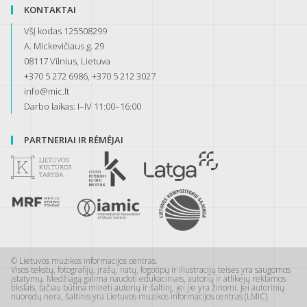
KONTAKTAI
VšĮ kodas 125508299
A. Mickevičiaus g. 29
08117 Vilnius, Lietuva
+370 5 272 6986, +370 5 212 3027
info@mic.lt
Darbo laikas: I–IV 11:00–16:00
PARTNERIAI IR RĖMĖJAI
© Lietuvos muzikos informacijos centras.
Visos tekstų, fotografijų, įrašų, natų, logotipų ir iliustracijų teisės yra saugomos
įstatymų. Medžiagą galima naudoti edukaciniais, autorių ir atlikėjų reklamos
tikslais, tačiau būtina minėti autorių ir šaltinį, jei jie yra žinomi. Jei autorinių
nuorodų nėra, šaltinis yra Lietuvos muzikos informacijos centras (LMIC).