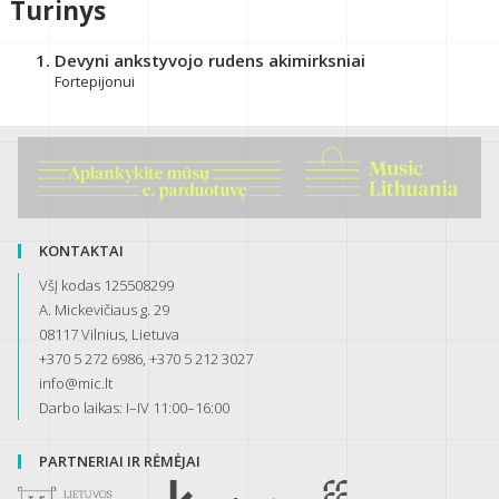
Turinys
Devyni ankstyvojo rudens akimirksniai
Fortepijonui
KONTAKTAI
VšĮ kodas 125508299
A. Mickevičiaus g. 29
08117 Vilnius, Lietuva
+370 5 272 6986, +370 5 212 3027
info@mic.lt
Darbo laikas: I–IV 11:00–16:00
PARTNERIAI IR RĖMĖJAI