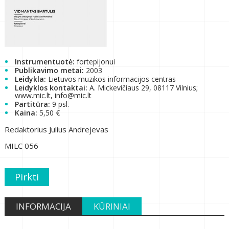
Instrumentuotė:
fortepijonui
Publikavimo metai:
2003
Leidykla:
Lietuvos muzikos informacijos centras
Leidyklos kontaktai:
A. Mickevičiaus 29, 08117 Vilnius;
www.mic.lt, info@mic.lt
Partitūra:
9 psl.
Kaina:
5,50 €
Redaktorius Julius Andrejevas
MILC 056
Pirkti
INFORMACIJA
KŪRINIAI