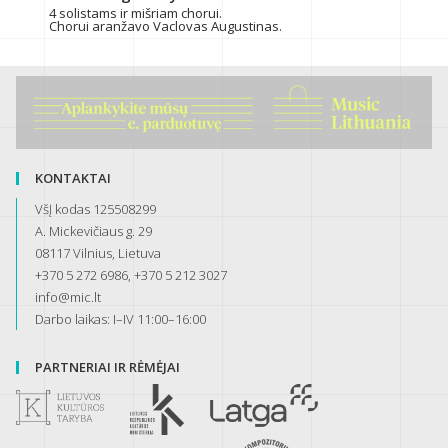
4 solistams ir mišriam chorui.
Chorui aranžavo Vaclovas Augustinas.
KONTAKTAI
VšĮ kodas 125508299
A. Mickevičiaus g. 29
08117 Vilnius, Lietuva
+370 5 272 6986, +370 5 212 3027
info@mic.lt
Darbo laikas: I–IV 11:00–16:00
PARTNERIAI IR RĖMĖJAI