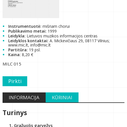
Instrumentuotė:
mišriam chorui
Publikavimo metai:
1999
Leidykla:
Lietuvos muzikos informacijos centras
Leidyklos kontaktai:
A. Mickevičiaus 29, 08117 Vilnius;
www.mic.lt, info@mic.lt
Partitūra:
19 psl.
Kaina:
8,20 €
MILC 015
Pirkti
INFORMACIJA
KŪRINIAI
Turinys
Gražuolis garvežys