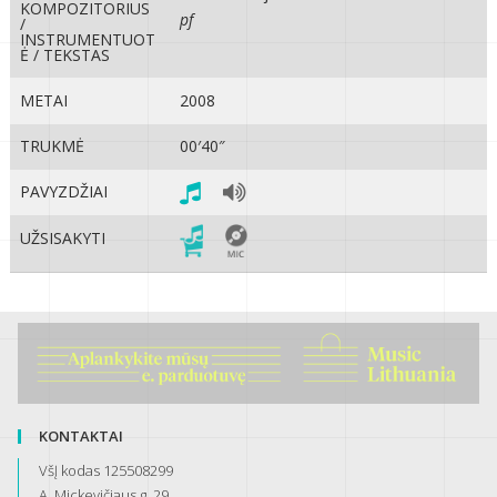
KOMPOZITORIUS
pf
/
INSTRUMENTUOT
Ė / TEKSTAS
METAI
2008
TRUKMĖ
00′40″
PAVYZDŽIAI
UŽSISAKYTI
KONTAKTAI
VšĮ kodas 125508299
A. Mickevičiaus g. 29