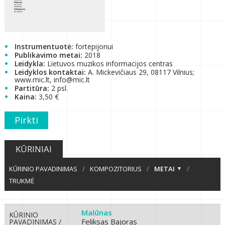
Instrumentuotė:
fortepijonui
Publikavimo metai:
2018
Leidykla:
Lietuvos muzikos informacijos centras
Leidyklos kontaktai:
A. Mickevičiaus 29, 08117 Vilnius;
www.mic.lt, info@mic.lt
Partitūra:
2 psl.
Kaina:
3,50 €
Pirkti
KŪRINIAI
KŪRINIO PAVADINIMAS
/
KOMPOZITORIUS
/
METAI
/
TRUKMĖ
Malūnas
KŪRINIO
Feliksas Bajoras
PAVADINIMAS /