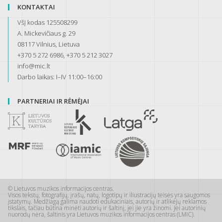
KONTAKTAI
VšĮ kodas 125508299
A. Mickevičiaus g. 29
08117 Vilnius, Lietuva
+370 5 272 6986, +370 5 212 3027
info@mic.lt
Darbo laikas: I–IV 11:00–16:00
PARTNERIAI IR RĖMĖJAI
© Lietuvos muzikos informacijos centras.
Visos tekstų, fotografijų, įrašų, natų, logotipų ir iliustracijų teisės yra saugomos
įstatymų. Medžiagą galima naudoti edukaciniais, autorių ir atlikėjų reklamos
tikslais, tačiau būtina minėti autorių ir šaltinį, jei jie yra žinomi. Jei autorinių
nuorodų nėra, šaltinis yra Lietuvos muzikos informacijos centras (LMIC).