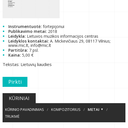
Instrumentuotė:
fortepijonui
Publikavimo metai:
2018
Leidykla:
Lietuvos muzikos informacijos centras
Leidyklos kontaktai:
A. Mickevičiaus 29, 08117 Vilnius;
www.mic.lt, info@mic.lt
Partitūra:
7 psl.
Kaina:
5,00 €
Tekstas: Lietuvių liaudies
Pirkti
KŪRINIAI
KŪRINIO PAVADINIMAS
/
KOMPOZITORIUS
/
METAI
/
TRUKMĖ