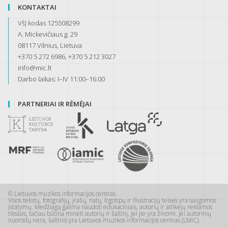
KONTAKTAI
VšĮ kodas 125508299
A. Mickevičiaus g. 29
08117 Vilnius, Lietuva
+370 5 272 6986, +370 5 212 3027
info@mic.lt
Darbo laikas: I–IV 11:00–16:00
PARTNERIAI IR RĖMĖJAI
© Lietuvos muzikos informacijos centras.
Visos tekstų, fotografijų, įrašų, natų, logotipų ir iliustracijų teisės yra saugomos
įstatymų. Medžiagą galima naudoti edukaciniais, autorių ir atlikėjų reklamos
tikslais, tačiau būtina minėti autorių ir šaltinį, jei jie yra žinomi. Jei autorinių
nuorodų nėra, šaltinis yra Lietuvos muzikos informacijos centras (LMIC).