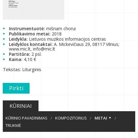
Instrumentuotė:
mišriam chorui
Publikavimo metai:
2018
Leidykla:
Lietuvos muzikos informacijos centras
Leidyklos kontaktai:
A. Mickevičiaus 29, 08117 Vilnius;
www.mic.lt, info@mic.lt
Partitūra:
2 psl.
Kaina:
4,10 €
Tekstas: Liturginis
Pirkti
KŪRINIAI
KŪRINIO PAVADINIMAS
/
KOMPOZITORIUS
/
METAI
/
TRUKMĖ