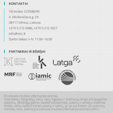
KONTAKTAI
VšĮ kodas 125508299
A. Mickevičiaus g. 29
08117 Vilnius, Lietuva
+370 5 272 6986, +370 5 212 3027
info@mic.lt
Darbo laikas: I–IV 11:00–16:00
PARTNERIAI IR RĖMĖJAI
© Lietuvos muzikos informacijos centras.
Visos tekstų, fotografijų, įrašų, natų, logotipų ir iliustracijų teisės yra saugomos
įstatymų. Medžiagą galima naudoti edukaciniais, autorių ir atlikėjų reklamos
tikslais, tačiau būtina minėti autorių ir šaltinį, jei jie yra žinomi. Jei autorinių
nuorodų nėra, šaltinis yra Lietuvos muzikos informacijos centras (LMIC).