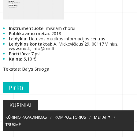
Instrumentuotė:
mišriam chorui
Publikavimo metai:
2018
Leidykla:
Lietuvos muzikos informacijos centras
Leidyklos kontaktai:
A. Mickevičiaus 29, 08117 Vilnius;
www.mic.lt, info@mic.lt
Partitūra:
7 psl.
Kaina:
6,10 €
Tekstas: Balys Sruoga
Pirkti
KŪRINIAI
KŪRINIO PAVADINIMAS
/
KOMPOZITORIUS
/
METAI
/
TRUKMĖ