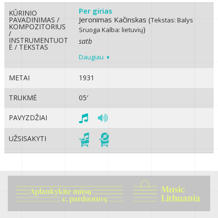
Per girias
KŪRINIO
Jeronimas Kačinskas (
PAVADINIMAS /
Tekstas: Balys
KOMPOZITORIUS
)
Sruoga
Kalba: lietuvių
/
INSTRUMENTUOT
satb
Ė / TEKSTAS
Daugiau
METAI
1931
TRUKMĖ
05′
PAVYZDŽIAI
UŽSISAKYTI