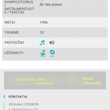
KOMPOZITORIUS
for two pianos
/
INSTRUMENTUOT
Ė / TEKSTAS
METAI
1996
TRUKMĖ
10′
PAVYZDŽIAI
UŽSISAKYTI
KONTAKTAI
VšĮ kodas 125508299
A. Mickevičiaus g. 29