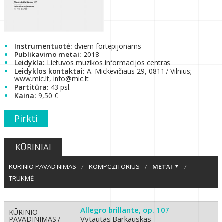
Instrumentuotė:
dviem fortepijonams
Publikavimo metai:
2018
Leidykla:
Lietuvos muzikos informacijos centras
Leidyklos kontaktai:
A. Mickevičiaus 29, 08117 Vilnius;
www.mic.lt, info@mic.lt
Partitūra:
43 psl.
Kaina:
9,50 €
Pirkti
KŪRINIAI
KŪRINIO PAVADINIMAS
/
KOMPOZITORIUS
/
METAI
/
TRUKMĖ
Allegro brillante, op. 107
KŪRINIO
Vytautas Barkauskas
PAVADINIMAS /