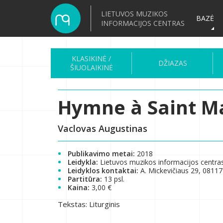
LIETUVOS MUZIKOS
BAZĖ
INFORMACIJOS CENTRAS
KLASIKINĖ /
DŽIAZAS
ŠIUOLAIKINĖ
Hymne à Saint M
Vaclovas Augustinas
Publikavimo metai:
2018
Leidykla:
Lietuvos muzikos informacijos centra
Leidyklos kontaktai:
A. Mickevičiaus 29, 08117 
Partitūra:
13 psl.
Kaina:
3,00 €
Tekstas: Liturginis