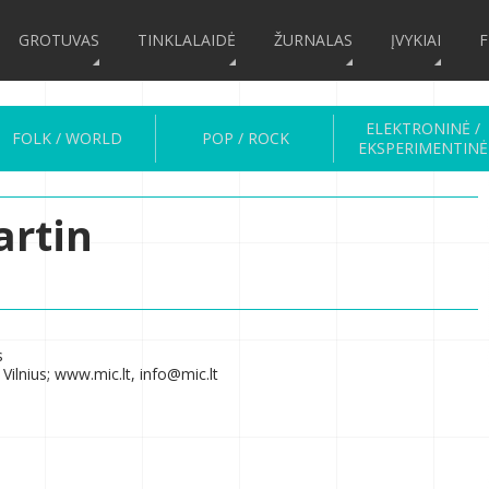
GROTUVAS
TINKLALAIDĖ
ŽURNALAS
ĮVYKIAI
F
ELEKTRONINĖ /
FOLK / WORLD
POP / ROCK
EKSPERIMENTINĖ
artin
s
Vilnius; www.mic.lt, info@mic.lt