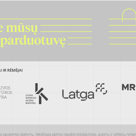
 IR RĖMĖJAI
s yra saugomos įstatymų. Medžiagą galima naudoti edukaciniais, autorių ir atlikėjų reklamo