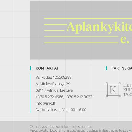
KONTAKTAI
PARTNERIAI
VšĮ kodas 125508299
A. Mickevičiaus g. 29
08117 Vilnius, Lietuva
+370 5 272 6986, +370 5 212 3027
info@mic.lt
Darbo laikas: I–IV 11:00–16:00
© Lietuvos muzikos informacijos centras.
Visos tekstų, fotografijų, įrašų, natų, logotipų ir iliustracijų teisė