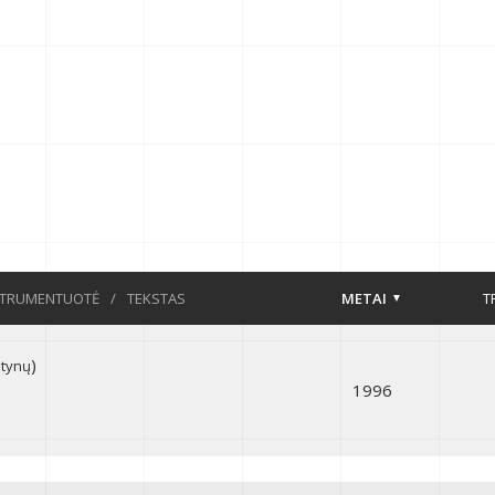
STRUMENTUOTĖ
/
TEKSTAS
METAI
T
)
otynų
1996