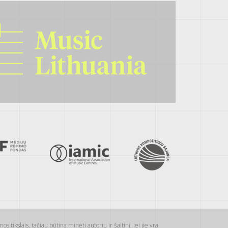
s tikslais, tačiau būtina minėti autorių ir šaltinį, jei jie yra