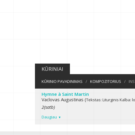
KŪRINIAI
KŪRINIO PAVADINIMAS
/
KOMPOZITORIUS
/
IN
Hymne à Saint Martin
Vaclovas Augustinas (
Tekstas: Liturginis
Kalba: l
2(satb)
Daugiau