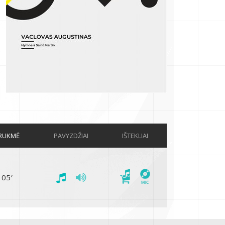
RUKMĖ
PAVYZDŽIAI
IŠTEKLIAI
05′