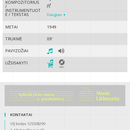
KOMPOZITORIUS
pf
/
INSTRUMENTUOT
Ė / TEKSTAS
Daugiau
METAI
1949
TRUKMĖ
09′
PAVYZDŽIAI
UŽSISAKYTI
KONTAKTAI
VšĮ kodas 125508299