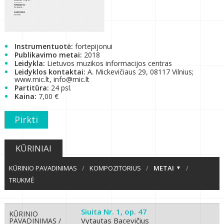
Instrumentuotė:
fortepijonui
Publikavimo metai:
2018
Leidykla:
Lietuvos muzikos informacijos centras
Leidyklos kontaktai:
A. Mickevičiaus 29, 08117 Vilnius;
www.mic.lt, info@mic.lt
Partitūra:
24 psl.
Kaina:
7,00 €
Pirkti
KŪRINIAI
KŪRINIO PAVADINIMAS
/
KOMPOZITORIUS
/
METAI
/
TRUKMĖ
Siuita Nr. 1, op. 47
KŪRINIO
Vytautas Bacevičius
PAVADINIMAS /