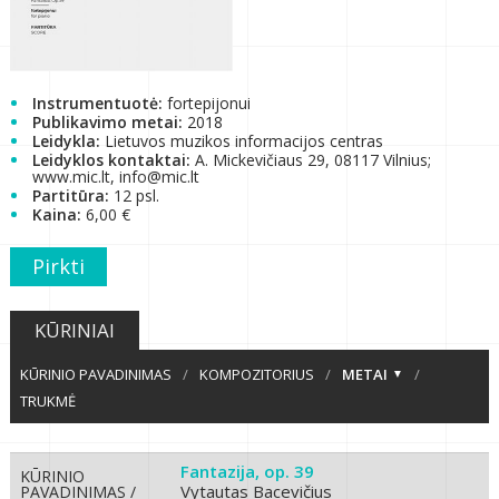
Instrumentuotė:
fortepijonui
Publikavimo metai:
2018
Leidykla:
Lietuvos muzikos informacijos centras
Leidyklos kontaktai:
A. Mickevičiaus 29, 08117 Vilnius;
www.mic.lt, info@mic.lt
Partitūra:
12 psl.
Kaina:
6,00 €
Pirkti
KŪRINIAI
KŪRINIO PAVADINIMAS
/
KOMPOZITORIUS
/
METAI
/
TRUKMĖ
Fantazija, op. 39
KŪRINIO
Vytautas Bacevičius
PAVADINIMAS /