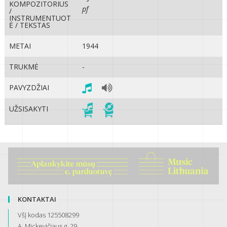
KOMPOZITORIUS
pf
/
INSTRUMENTUOT
Ė / TEKSTAS
METAI
1944
TRUKMĖ
-
PAVYZDŽIAI
UŽSISAKYTI
KONTAKTAI
VšĮ kodas 125508299
A. Mickevičiaus g. 29