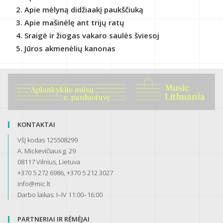
Apie mėlyną didžiaakį paukščiuką
Apie mašinėlę ant trijų ratų
Sraigė ir žiogas vakaro saulės šviesoj
Jūros akmenėlių kanonas
KONTAKTAI
VšĮ kodas 125508299
A. Mickevičiaus g. 29
08117 Vilnius, Lietuva
+370 5 272 6986, +370 5 212 3027
info@mic.lt
Darbo laikas: I–IV 11:00–16:00
PARTNERIAI IR RĖMĖJAI