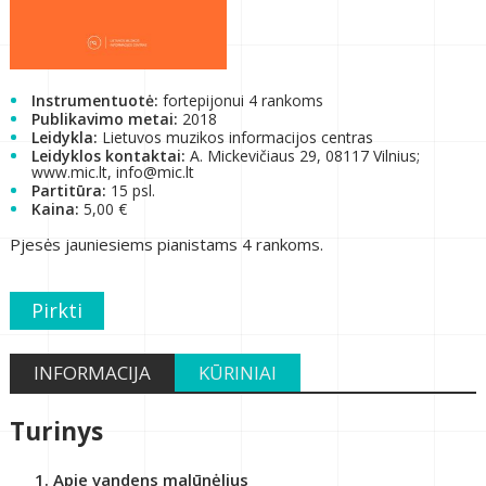
Instrumentuotė:
fortepijonui 4 rankoms
Publikavimo metai:
2018
Leidykla:
Lietuvos muzikos informacijos centras
Leidyklos kontaktai:
A. Mickevičiaus 29, 08117 Vilnius;
www.mic.lt, info@mic.lt
Partitūra:
15 psl.
Kaina:
5,00 €
Pjesės jauniesiems pianistams 4 rankoms.
Pirkti
INFORMACIJA
KŪRINIAI
Turinys
Apie vandens malūnėlius