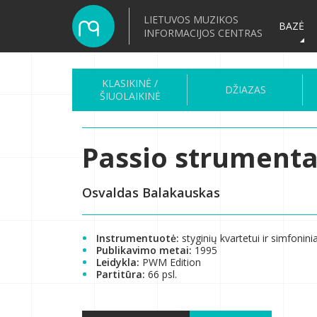
LIETUVOS MUZIKOS
BAZĖ
INFORMACIJOS CENTRAS
KLASIKINĖ /
DŽIAZAS
ŠIUOLAIKINĖ
Passio strumenta
Osvaldas Balakauskas
Instrumentuotė:
styginių kvartetui ir simfonin
Publikavimo metai:
1995
Leidykla:
PWM Edition
Partitūra:
66 psl.