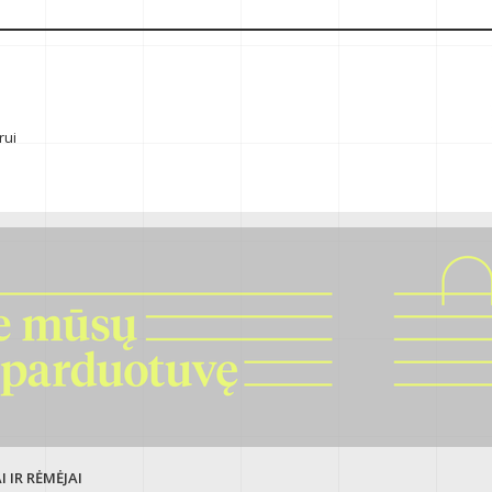
rui
 IR RĖMĖJAI