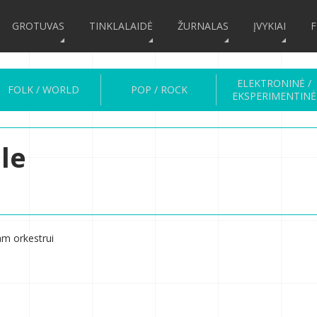
GROTUVAS
TINKLALAIDĖ
ŽURNALAS
ĮVYKIAI
F
ELEKTRONINĖ /
FOLK / WORLD
POP / ROCK
EKSPERIMENTINĖ
le
iam orkestrui