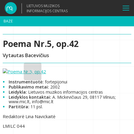
LIETUVOS MUZIKOS
INFORMACIJOS CENTRAS
BAZĖ
Poema Nr.5, op.42
Vytautas Bacevičius
Instrumentuotė:
fortepijonui
Publikavimo metai:
2002
Leidykla:
Lietuvos muzikos informacijos centras
Leidyklos kontaktai:
A. Mickevičiaus 29, 08117 Vilnius;
www.mic.lt, info@mic.lt
Partitūra:
11 psl.
Redaktorė Lina Navickaitė
LMILC 044