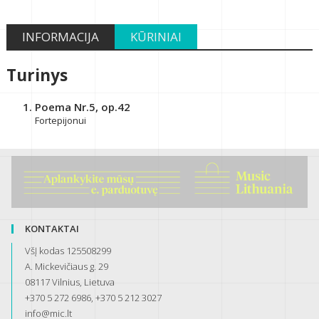
INFORMACIJA
KŪRINIAI
Turinys
Poema Nr.5, op.42
Fortepijonui
KONTAKTAI
VšĮ kodas 125508299
A. Mickevičiaus g. 29
08117 Vilnius, Lietuva
+370 5 272 6986, +370 5 212 3027
info@mic.lt