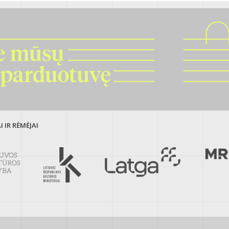
 IR RĖMĖJAI