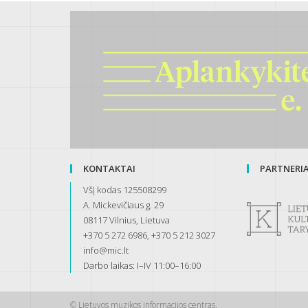
KONTAKTAI
PARTNERIAI
VšĮ kodas 125508299
A. Mickevičiaus g. 29
08117 Vilnius, Lietuva
+370 5 272 6986, +370 5 212 3027
info@mic.lt
Darbo laikas: I–IV 11:00–16:00
© Lietuvos muzikos informacijos centras.