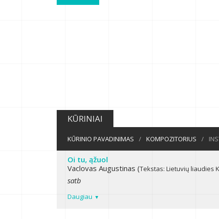
KŪRINIAI
KŪRINIO PAVADINIMAS
/
KOMPOZITORIUS
/
IN
Oi tu, ąžuol
Vaclovas Augustinas (
Tekstas: Lietuvių liaudies
K
satb
Daugiau