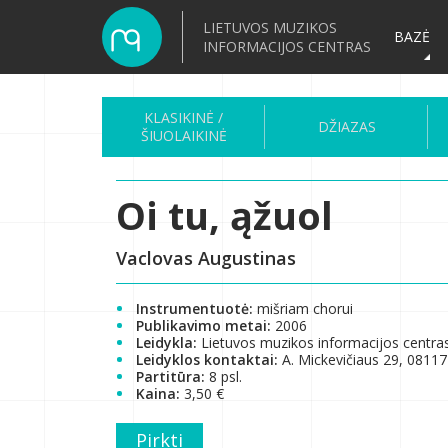
LIETUVOS MUZIKOS
BAZĖ
INFORMACIJOS CENTRAS
KLASIKINĖ /
DŽIAZAS
ŠIUOLAIKINĖ
Oi tu, ąžuol
Vaclovas Augustinas
Instrumentuotė:
mišriam chorui
Publikavimo metai:
2006
Leidykla:
Lietuvos muzikos informacijos centra
Leidyklos kontaktai:
A. Mickevičiaus 29, 08117 
Partitūra:
8 psl.
Kaina:
3,50 €
Pirkti