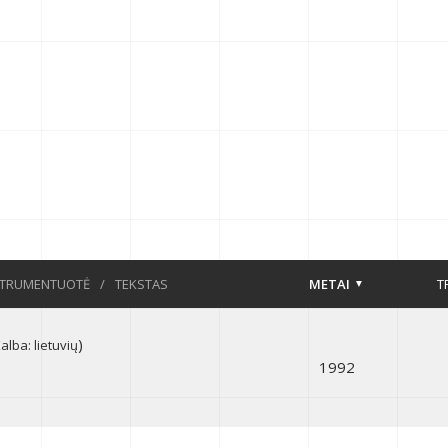
STRUMENTUOTĖ
/
TEKSTAS
METAI
T
)
alba: lietuvių
1992