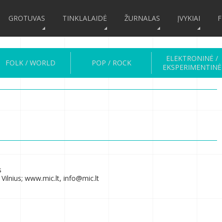
GROTUVAS
TINKLALAIDĖ
ŽURNALAS
ĮVYKIAI
F
ELEKTRONINĖ /
FOLK / WORLD
POP / ROCK
EKSPERIMENTINĖ
s
Vilnius; www.mic.lt, info@mic.lt