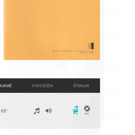
RUKMĖ
PAVYZDŽIAI
IŠTEKLIAI
03′