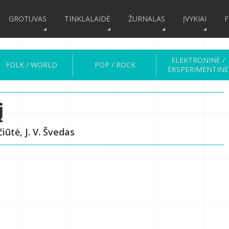
GROTUVAS
TINKLALAIDĖ
ŽURNALAS
ĮVYKIAI
F
ELEKTRONINĖ /
FOLK / WORLD
POP / ROCK
EKSPERIMENTINĖ
į
čiūtė, J. V. Švedas