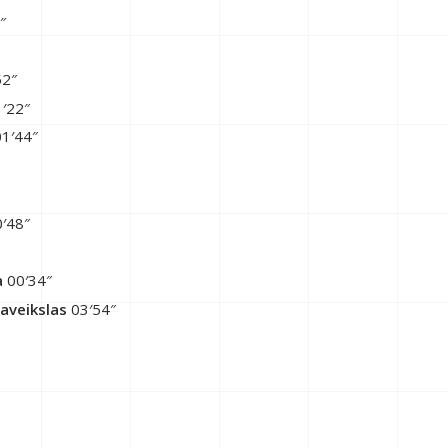
″
52″
′22″
1′44″
′48″
a
00′34″
Paveikslas
03′54″