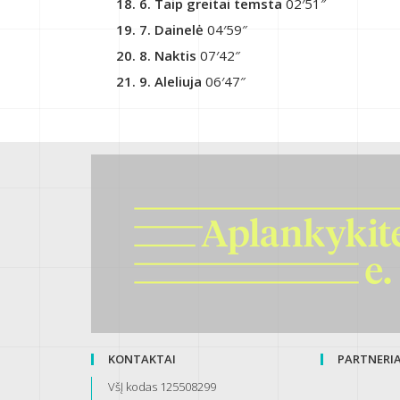
6. Taip greitai temsta
02′51″
7. Dainelė
04′59″
8. Naktis
07′42″
9. Aleliuja
06′47″
KONTAKTAI
PARTNERIAI
VšĮ kodas 125508299