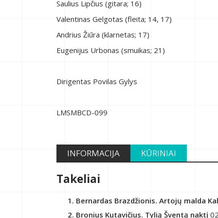
Saulius Lipčius (gitara; 16)
Valentinas Gelgotas (fleita; 14, 17)
Andrius Žiūra (klarnetas; 17)
Eugenijus Urbonas (smuikas; 21)
Dirigentas Povilas Gylys
LMSMBCD-099
INFORMACIJA
KŪRINIAI
Takeliai
Bernardas Brazdžionis. Artojų malda Kal
Bronius Kutavičius. Tylią Šventą naktį
02