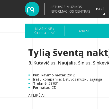
LIETUVOS MUZIKOS
BAZĖ
INFORMACIJOS CENTRAS
KLASIKINĖ /
DŽIAZAS
ŠIUOLAIKINĖ
Tylią šventą nakt
B. Kutavičius, Naujalis, Sinius, Sinkevi
Publikavimo metai:
2012
Įrašų kompanija:
Lietuvos muzikų sąjunga
Trukmė:
58′03″
Formatas:
CD
ATLIKĖJAI: