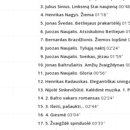
Julius Sinius. Linksmą štai naujieną
00′48
Henrikas Nagys. Žiema
01′18″
Jonas Švedas. Betliejaus prakartėlėj
01′
Juozas Naujalis. Atsiskubino Betliejun
01
Bernardas Brazdžionis. Žiemos lopšinė
0
Juozas Naujalis. Tyliąją naktį
02′24″
Juozas Naujalis. Sveikas, Jėzau
01′59″
Jonas Baltrušaitis. Amžių žvaigždynas
00
Juozas Naujalis. Gloria
00′56″
Henrikas Radauskas. Elegantiškai sning
Nijolė Sinkevičiūtė. Kalėdinė muzika. 1. 
2. Balto vakaro romansas
02′24″
3. Išeiti, pašaukti...
02′44″
4. Giesmė
03′04″
5. Žvaigždė spinduolė
03′33″