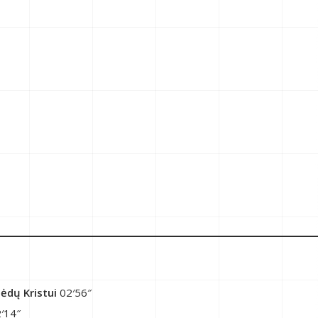
ėdų Kristui
02′56″
′14″