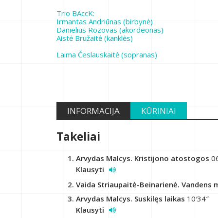
Trio BAccK:
Irmantas Andriūnas (birbynė)
Danielius Rozovas (akordeonas)
Aistė Bružaitė (kanklės)
Laima Česlauskaitė (sopranas)
INFORMACIJA
KŪRINIAI
Takeliai
Arvydas Malcys. Kristijono atostogos
06
Klausyti
Vaida Striaupaitė-Beinarienė. Vandens m
Arvydas Malcys. Suskilęs laikas
10′34″
Klausyti