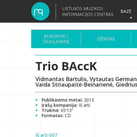
LIETUVOS MUZIKOS
BAZĖ
INFORMACIJOS CENTRAS
KLASIKINĖ /
DŽIAZAS
ŠIUOLAIKINĖ
Trio BAccK
Vidmantas Bartulis, Vytautas Germana
Vaida Striaupaitė-Beinarienė, Giedrius
Publikavimo metai:
2013
Įrašų kompanija:
Iš arti
Trukmė:
65′13″
Formatas:
CD
Iš arti-007