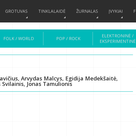
GROTUVAS
TINKLALAIDĖ
ŽURNALAS
ĮVYKIAI
F
ELEKTRONINĖ /
FOLK / WORLD
POP / ROCK
EKSPERIMENTINĖ
vičius, Arvydas Malcys, Egidija Medekšaitė,
 Svilainis, Jonas Tamulionis