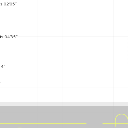
is
02′05″
is
04′35″
34″
″