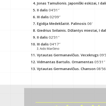
Jonas Tamulionis. Japoniški eskizai, I dal
II dalis
04′31″
III dalis
02′09″
Egidija Medekšaitė. Palinosis
06′
Giedrius Svilainis. Dūlantys miestai, I dal
II dalis
02′31″
III dalis
04′17″
ž. Aido Marčėno
Vytautas Germanavičius. Vecekrugs
09′
Vidmantas Bartulis. Ornamentas
05′31″
Vytautas Germanavičius. Chanson
08′56