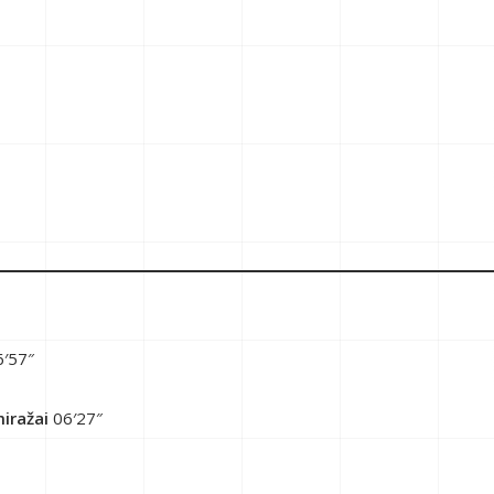
′57″
iražai
06′27″