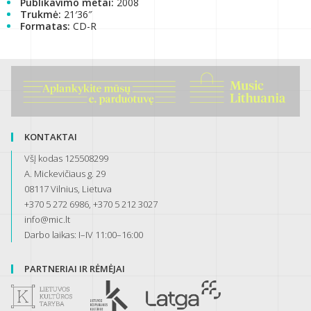
Publikavimo metai:
2008
Trukmė:
21′36″
Formatas:
CD-R
KONTAKTAI
VšĮ kodas 125508299
A. Mickevičiaus g. 29
08117 Vilnius, Lietuva
+370 5 272 6986, +370 5 212 3027
info@mic.lt
Darbo laikas: I–IV 11:00–16:00
PARTNERIAI IR RĖMĖJAI