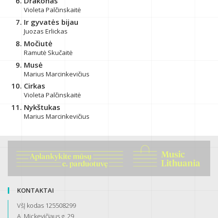
Drakonas
Violeta Palčinskaitė
Ir gyvatės bijau
Juozas Erlickas
Močiutė
Ramutė Skučaitė
Musė
Marius Marcinkevičius
Cirkas
Violeta Palčinskaitė
Nykštukas
Marius Marcinkevičius
KONTAKTAI
VšĮ kodas 125508299
A. Mickevičiaus g. 29