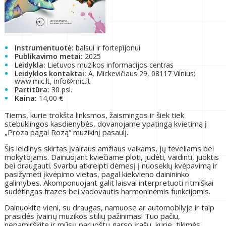
Instrumentuotė:
balsui ir fortepijonui
Publikavimo metai:
2025
Leidykla:
Lietuvos muzikos informacijos centras
Leidyklos kontaktai:
A. Mickevičiaus 29, 08117 Vilnius;
www.mic.lt, info@mic.lt
Partitūra:
30 psl.
Kaina:
14,00 €
Tiems, kurie trokšta linksmos, žaismingos ir šiek tiek
stebuklingos kasdienybės, dovanojame ypatingą kvietimą į
„Proza pagal Rozą“ muzikinį pasaulį.
Šis leidinys skirtas įvairaus amžiaus vaikams, jų tėveliams bei
mokytojams. Dainuojant kviečiame ploti, judėti, vaidinti, juoktis
bei draugauti. Svarbu atkreipti dėmesį į nuoseklų kvėpavimą ir
pasižymėti įkvėpimo vietas, pagal kiekvieno dainininko
galimybes. Akomponuojant galit laisvai interpretuoti ritmiškai
sudėtingas frazes bei vadovautis harmoninėmis funkcijomis.
Dainuokite vieni, su draugas, namuose ar automobilyje ir taip
prasidės įvairių muzikos stilių pažinimas! Tuo pačiu,
nepamirškite ir mūsų paruoštų garso įrašų, kurie, tikimės,