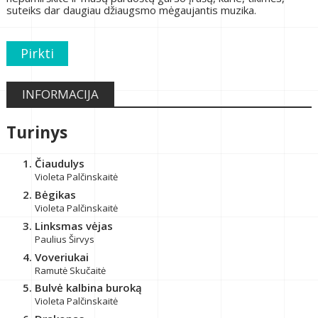
suteiks dar daugiau džiaugsmo mėgaujantis muzika.
Pirkti
INFORMACIJA
Turinys
Čiaudulys
Violeta Palčinskaitė
Bėgikas
Violeta Palčinskaitė
Linksmas vėjas
Paulius Širvys
Voveriukai
Ramutė Skučaitė
Bulvė kalbina buroką
Violeta Palčinskaitė