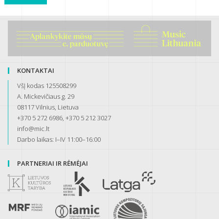
KONTAKTAI
VšĮ kodas 125508299
A. Mickevičiaus g. 29
08117 Vilnius, Lietuva
+370 5 272 6986, +370 5 212 3027
info@mic.lt
Darbo laikas: I–IV 11:00–16:00
PARTNERIAI IR RĖMĖJAI