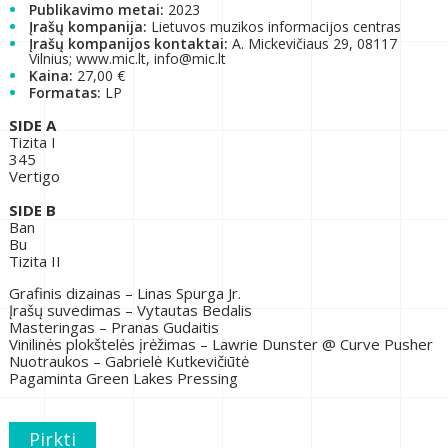
Publikavimo metai:
2023
Įrašų kompanija:
Lietuvos muzikos informacijos centras
Įrašų kompanijos kontaktai:
A. Mickevičiaus 29, 08117
Vilnius; www.mic.lt, info@mic.lt
Kaina:
27,00 €
Formatas:
LP
SIDE A
Tizita I
345
Vertigo
SIDE B
Ban
Bu
Tizita II
Grafinis dizainas – Linas Spurga Jr.
Įrašų suvedimas – Vytautas Bedalis
Masteringas – Pranas Gudaitis
Vinilinės plokštelės įrėžimas – Lawrie Dunster @ Curve Pusher
Nuotraukos – Gabrielė Kutkevičiūtė
Pagaminta Green Lakes Pressing
Pirkti