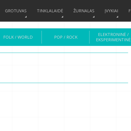
GROTUVAS
TINKLALAIDĖ
ŽURNALAS
ĮVYKIAI
F
ELEKTRONINĖ /
FOLK / WORLD
POP / ROCK
EKSPERIMENTINĖ