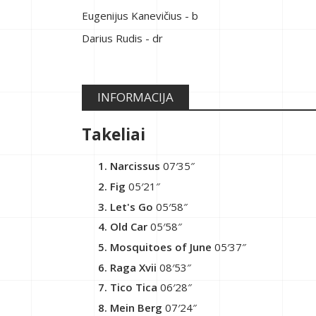
Eugenijus Kanevičius - b
Darius Rudis - dr
INFORMACIJA
Takeliai
Narcissus
07′35″
Fig
05′21″
Let's Go
05′58″
Old Car
05′58″
Mosquitoes of June
05′37″
Raga Xvii
08′53″
Tico Tica
06′28″
Mein Berg
07′24″