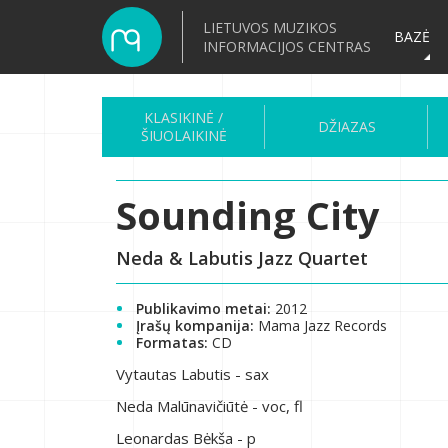
LIETUVOS MUZIKOS
BAZĖ
INFORMACIJOS CENTRAS
KLASIKINĖ /
DŽIAZAS
ŠIUOLAIKINĖ
Sounding City
Neda & Labutis Jazz Quartet
Publikavimo metai:
2012
Įrašų kompanija:
Mama Jazz Records
Formatas:
CD
Vytautas Labutis - sax
Neda Malūnavičiūtė - voc, fl
Leonardas Bėkša - p