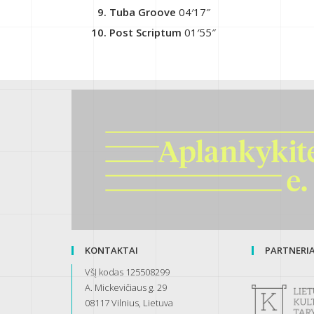
Tuba Groove
04′17″
Post Scriptum
01′55″
KONTAKTAI
PARTNERIAI
VšĮ kodas 125508299
A. Mickevičiaus g. 29
08117 Vilnius, Lietuva