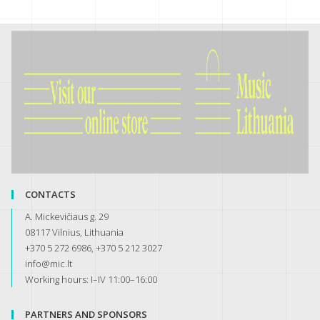
CONTACTS
A. Mickevičiaus g. 29
08117 Vilnius, Lithuania
+370 5 272 6986, +370 5 212 3027
info@mic.lt
Working hours: I–IV 11:00–16:00
PARTNERS AND SPONSORS