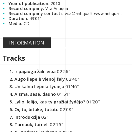
Year of publication:
2010
Record company:
Vita Antiqua
Record company contacts:
vita@antiqua.lt www.antiqua.lt
Duration:
43′01″
Media:
CD
INFORMATION
Tracks
Ir pajauga žali leipa
02′56″
Augo liepelė vienoj šaly
02′40″
Un kalna liepela žydieja
01′46″
Aisma, sese, dauno
01′51″
Lylio, lelijo, kas ty gražiai žydėjo?
01′20″
Oi, tu, bituke, tututu
02′08″
Introdukcija
02′
Tarnauk, tarneli
02′15″