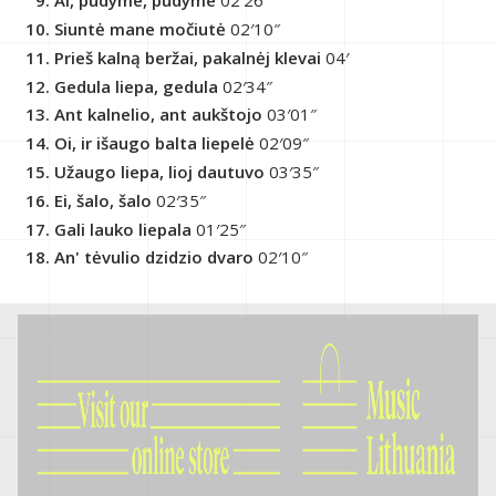
Ai, pūdyme, pūdyme
02′26″
Siuntė mane močiutė
02′10″
Prieš kalną beržai, pakalnėj klevai
04′
Gedula liepa, gedula
02′34″
Ant kalnelio, ant aukštojo
03′01″
Oi, ir išaugo balta liepelė
02′09″
Užaugo liepa, lioj dautuvo
03′35″
Ei, šalo, šalo
02′35″
Gali lauko liepala
01′25″
An' tėvulio dzidzio dvaro
02′10″