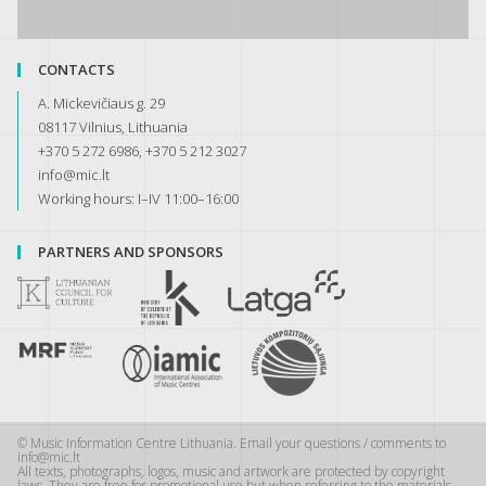
CONTACTS
A. Mickevičiaus g. 29
08117 Vilnius, Lithuania
+370 5 272 6986, +370 5 212 3027
info@mic.lt
Working hours: I–IV 11:00–16:00
PARTNERS AND SPONSORS
© Music Information Centre Lithuania. Email your questions / comments to
info@mic.lt
All texts, photographs, logos, music and artwork are protected by copyright
laws. They are free for promotional use but when referring to the materials