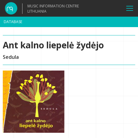
MUSIC INFORMATION CENTRE
LITHUANIA
DATABASE
Ant kalno liepelė žydėjo
Sedula