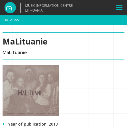
MUSIC INFORMATION CENTRE
LITHUANIA
DATABASE
MaLituanie
MaLituanie
Year of publication:
2013