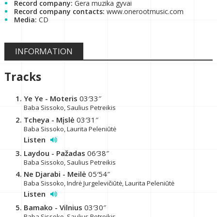
Record company:
Gera muzika gyvai
Record company contacts:
www.onerootmusic.com
Media:
CD
INFORMATION
Tracks
Ye Ye - Moteris
03′33″
Baba Sissoko, Saulius Petreikis
Tcheya - Mįslė
03′31″
Baba Sissoko, Laurita Peleniūtė
Listen
Laydou - Pažadas
06′38″
Baba Sissoko, Saulius Petreikis
Ne Djarabi - Meilė
05′54″
Baba Sissoko, Indrė Jurgelevičiūtė, Laurita Peleniūtė
Listen
Bamako - Vilnius
03′30″
Baba Sissoko, Saulius Petreikis