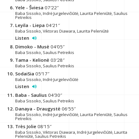
Yele - Šviesa
07′22″
Baba Sissoko, Indrė Jurgelevičiūtė, Laurita Peleniūtė, Saulius
Petreikis
Leyila - Liepa
04′21″
Baba Sissoko, Viktoras Diawara, Laurita Peleniūtė
Listen
Dimoko - Musė
04′05″
Baba Sissoko, Saulius Petreikis
Tama - Kelionė
03′28″
Baba Sissoko, Saulius Petreikis
SodaiSia
05′17″
Baba Sissoko, Indrė Jurgelevičiūtė
Listen
Baba - Saulius
04′30″
Baba Sissoko, Saulius Petreikis
Danaya - Draugystė
06′55″
Baba Sissoko, Indrė Jurgelevičiūtė, Laurita Peleniūtė, Saulius
Petreikis
Très Jolie
08′15″
Baba Sissoko, Viktoras Diawara, Indrė Jurgelevičiūtė, Laurita
Peleniūtė, Saulius Petreikis